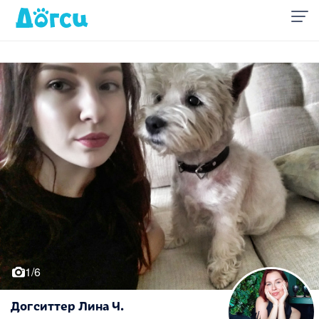
1/6
Догситтер Лина Ч.