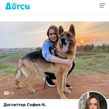
1/3
Догситтер София Н.