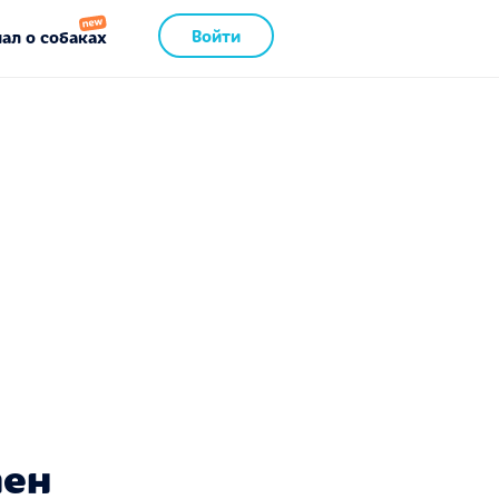
Войти
ал о собаках
пен