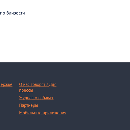
 по близости
держке
О нас говорят / Для
прессы
Журнал о собаках
Партнеры
Мобильные приложения