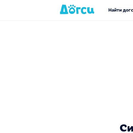
Найти дог
Си