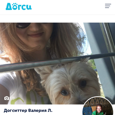
1/3
Догситтер Валерия Л.