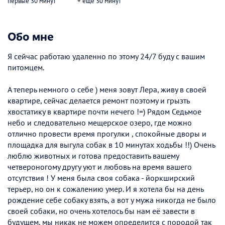
первые 30 минут
+ еще 30 минут
Обо мне
Я сейчас работаю удаленно по этому 24/7 буду с вашим
питомцем.
А теперь немного о себе ) меня зовут Лера, живу в своей
квартире, сейчас делается ремонт поэтому и грызть
хвостатику в квартире почти нечего !=) Рядом Седьмое
небо и следовательно мещерское озеро, где можно
отлично провести время прогулки , спокойные дворы и
площадка для выгула собак в 10 минутах ходьбы !!) Очень
люблю животных и готова предоставить вашему
четвероногому другу уют и любовь на время вашего
отсутствия ! У меня была своя собака - йоркширский
терьер, но он к сожалению умер. И я хотела бы на день
рождение себе собаку взять, а вот у мужа никогда не было
своей собаки, но очень хотелось бы нам её завести в
будущем, мы никак не можем определится с породой так