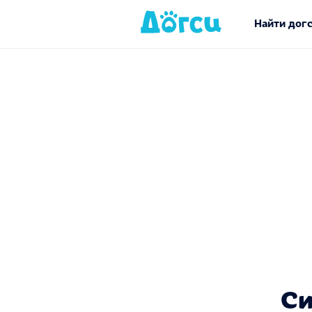
Найти дог
Си