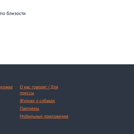
 по близости
держке
О нас говорят / Для
прессы
Журнал о собаках
Партнеры
Мобильные приложения