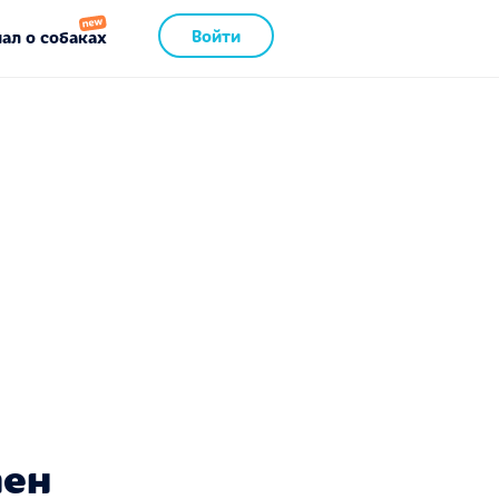
Войти
ал о собаках
пен