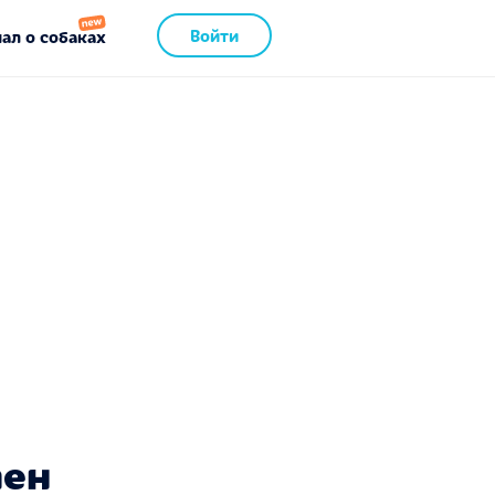
Войти
ал о собаках
пен