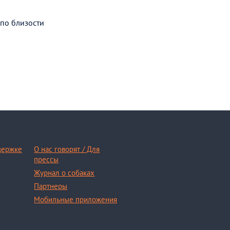
 по близости
держке
О нас говорят / Для
прессы
Журнал о собаках
Партнеры
Мобильные приложения