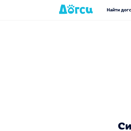
Найти дог
Си