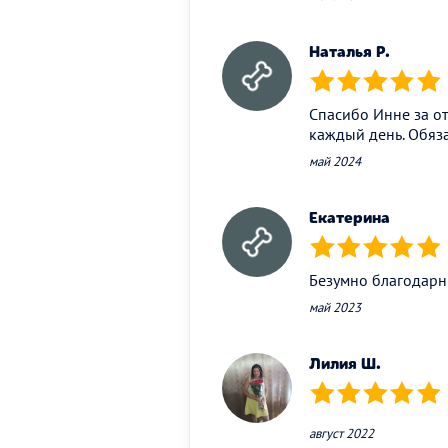
Наталья Р.
(*)
(*)
(*)
(*)
(*)
Спасибо Инне за о
каждый день. Обяза
май 2024
Екатерина
(*)
(*)
(*)
(*)
(*)
Безумно благодарн
май 2023
Лилия Ш.
(*)
(*)
(*)
(*)
(*)
август 2022