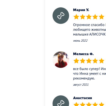
Мария У.
(*)
(*)
(*)
(*)
(*)
Огромное спасибо 
любищего животных
малышке АЛИСОЧКЕ!
июнь 2022
Мелисса Ф.
(*)
(*)
(*)
(*)
(*)
все было супер! Ин
что Инна умеет с н
рекомендую.
август 2021
Анастасия