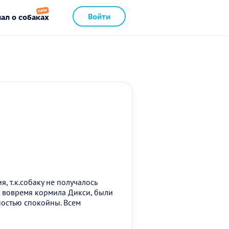
Войти
ал о собаках
, т.к.собаку не получалось
на вовремя кормила Дикси, были
ностью спокойны. Всем