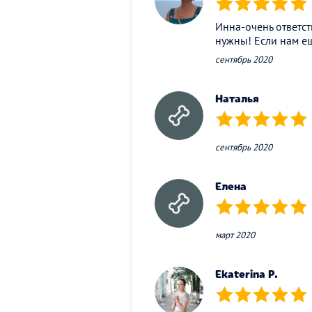
(*)
(*)
(*)
(*)
(*)
Инна-очень ответс
нужны! Если нам ещ
сентябрь 2020
Наталья
(*)
(*)
(*)
(*)
(*)
сентябрь 2020
Елена
(*)
(*)
(*)
(*)
(*)
март 2020
Ekaterina P.
(*)
(*)
(*)
(*)
(*)