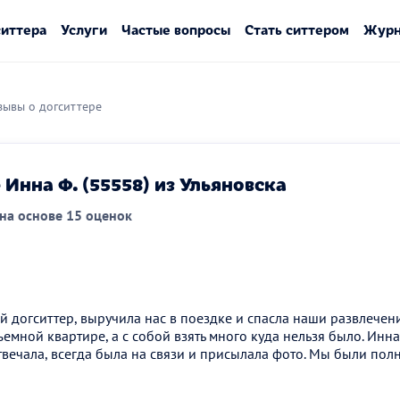
ситтера
Услуги
Частые вопросы
Стать ситтером
Журн
зывы о догситтере
Инна Ф. (55558) из Ульяновска
на основе 15 оценок
 догситтер, выручила нас в поездке и спасла наши развлечения
съемной квартире, а с собой взять много куда нельзя было. Ин
твечала, всегда была на связи и присылала фото. Мы были пол