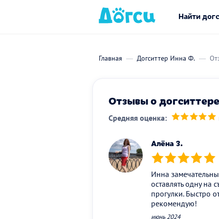
Найти дог
Главная
Догситтер Инна Ф.
От
Отзывы о догситтере 
Средняя оценка:
(*)
(*)
(*)
(*)
(*)
Алёна З.
(*)
(*)
(*)
(*)
(*)
Инна замечательный
оставлять одну на 
прогулки. Быстро о
рекомендую!
июнь 2024