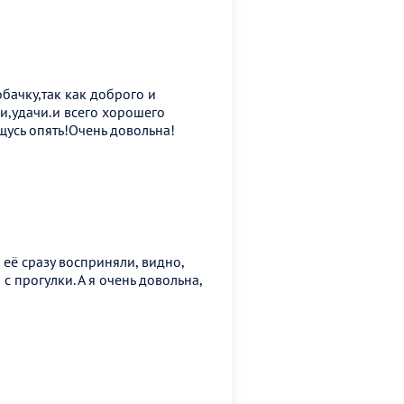
бачку,так как доброго и
и,удачи.и всего хорошего
усь опять!Очень довольна!
её сразу восприняли, видно,
с прогулки. А я очень довольна,