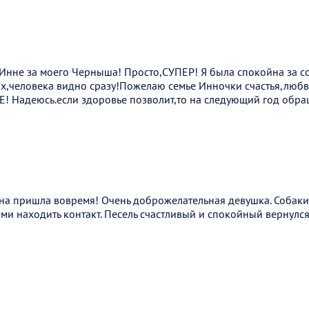
Инне за моего Черныша! Просто,СУПЕР! Я была спокойна за со
,человека видно сразу!Пожелаю семье Инночки счастья,любв
 Надеюсь.если здоровье позволит,то на следующий год обращ
на пришла вовремя! Очень доброжелательная девушка. Собаки 
ими находить контакт. Песель счастливый и спокойный вернулся 