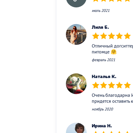
(*)
(*)
(*)
(*)
(*)
июль 2021
Лиля Б.
(*)
(*)
(*)
(*)
(*)
Отличный догситтер
питомце 🤗
февраль 2021
Наталья К.
(*)
(*)
(*)
(*)
(*)
Очень благодарна И
придется оставить 
ноябрь 2020
Ирина Н.