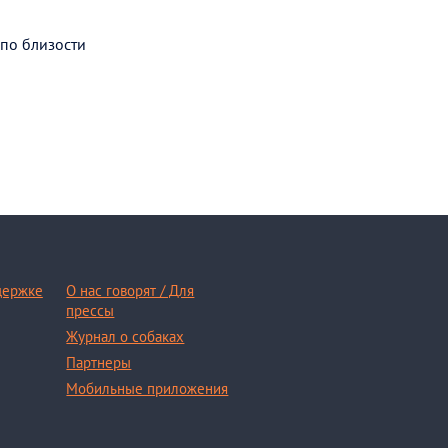
 по близости
держке
О нас говорят / Для
прессы
Журнал о собаках
Партнеры
Мобильные приложения