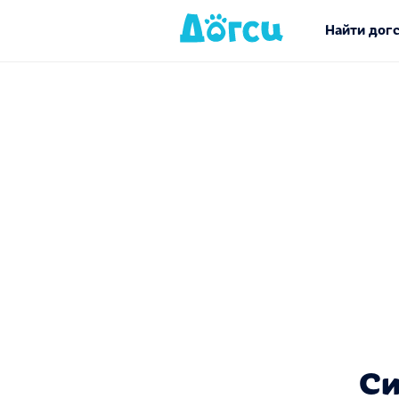
Найти дог
Си