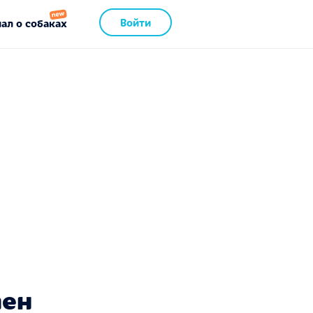
Войти
ал о собаках
пен