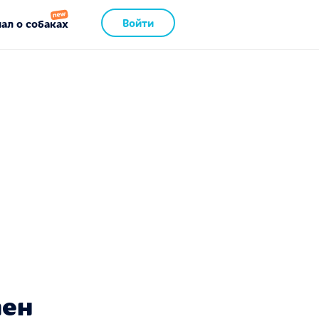
Войти
ал о собаках
пен