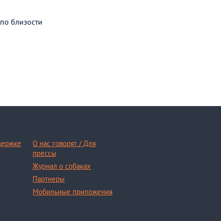
 по близости
держке
О нас говорят / Для
прессы
Журнал о собаках
Партнеры
Мобильные приложения