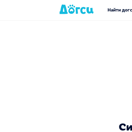
Найти дог
Си