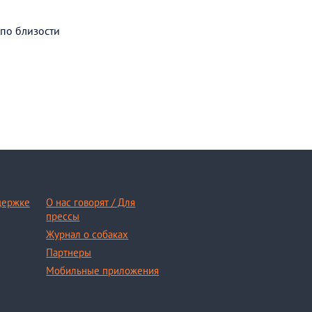
 по близости
держке
О нас говорят / Для
прессы
Журнал о собаках
Партнеры
Мобильные приложения