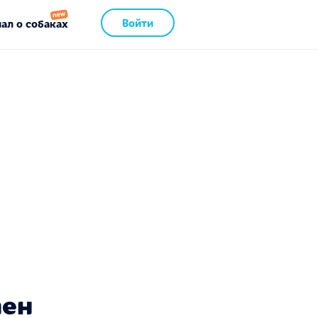
Войти
ал о собаках
пен