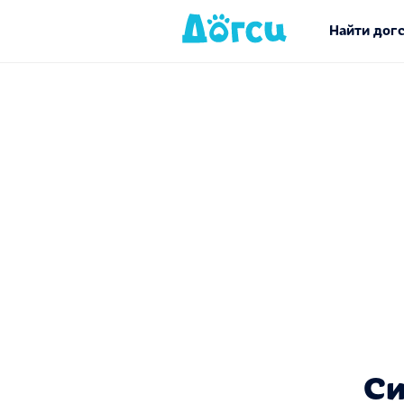
Найти дог
Си