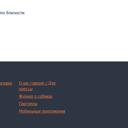
 по близости
держке
О нас говорят / Для
прессы
Журнал о собаках
Партнеры
Мобильные приложения