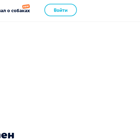
Войти
ал о собаках
пен