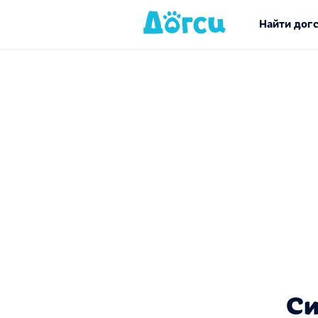
Найти дог
Си