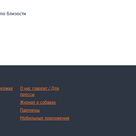
 по близости
держке
О нас говорят / Для
прессы
Журнал о собаках
Партнеры
Мобильные приложения