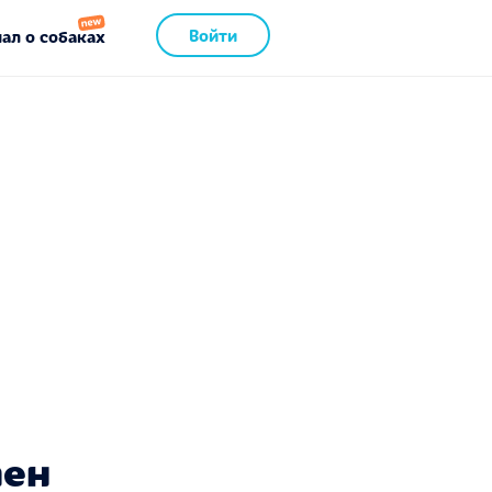
Войти
ал о собаках
пен