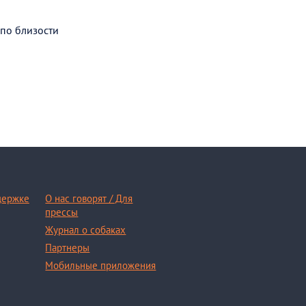
 по близости
держке
О нас говорят / Для
прессы
Журнал о собаках
Партнеры
Мобильные приложения