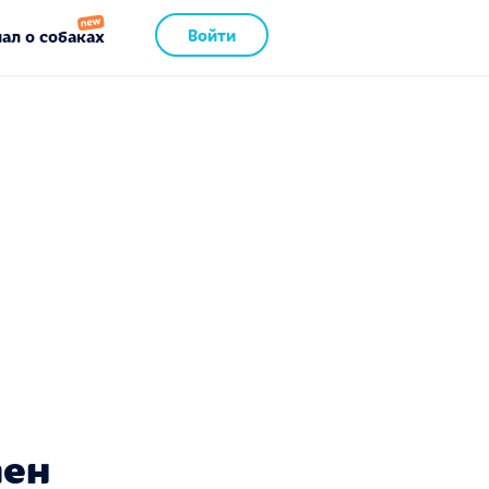
Войти
ал о собаках
пен