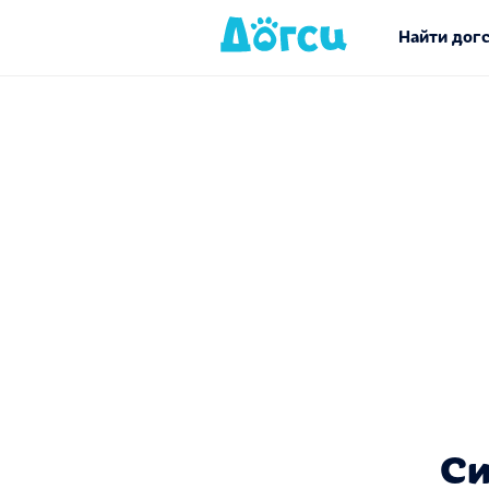
Найти дог
Си