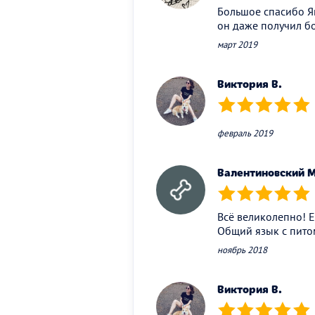
Большое спасибо Ян
он даже получил б
март 2019
Виктория В.
(*)
(*)
(*)
(*)
(*)
февраль 2019
Валентиновский М
(*)
(*)
(*)
(*)
(*)
Всё великолепно! Е
Общий язык с питом
ноябрь 2018
Виктория В.