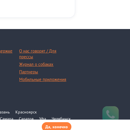
держке
О нас говорят / Для
прессы
Журнал о собаках
Партнеры
Мобильные приложения
азань
Красноярск
Самара
Саратов
Уфа
Челябинск
Да, конечно