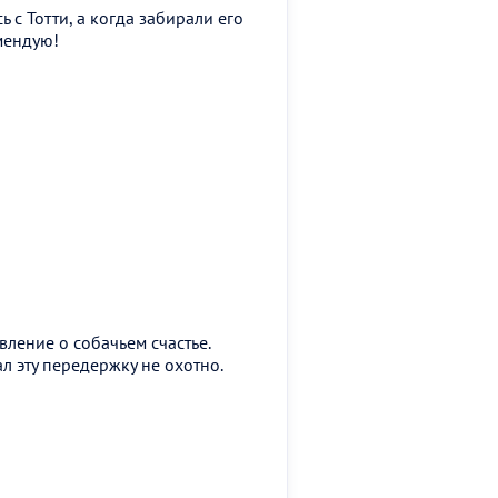
с Тотти, а когда забирали его
мендую!
ление о собачьем счастье.
л эту передержку не охотно.