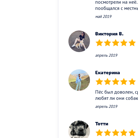
посмотрели на неё.
пообщался с местны
май 2019
Виктория В.
(*)
(*)
(*)
(*)
(*)
апрель 2019
Екатерина
(*)
(*)
(*)
(*)
(*)
Пёс был доволен, ср
любят ли они собак
апрель 2019
Тотти
(*)
(*)
(*)
(*)
(*)