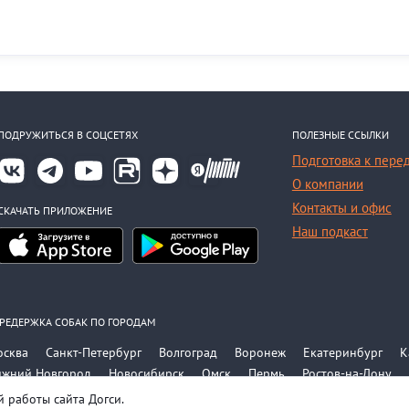
ПОДРУЖИТЬСЯ В СОЦСЕТЯХ
ПОЛЕЗНЫЕ ССЫЛКИ
Подготовка к пере
О компании
Контакты и офис
СКАЧАТЬ ПРИЛОЖЕНИЕ
Наш подкаст
РЕДЕРЖКА СОБАК ПО ГОРОДАМ
осква
Санкт-Петербург
Волгоград
Воронеж
Екатеринбург
К
ижний Новгород
Новосибирск
Омск
Пермь
Ростов-на-Дону
е города
 работы сайта Догси.