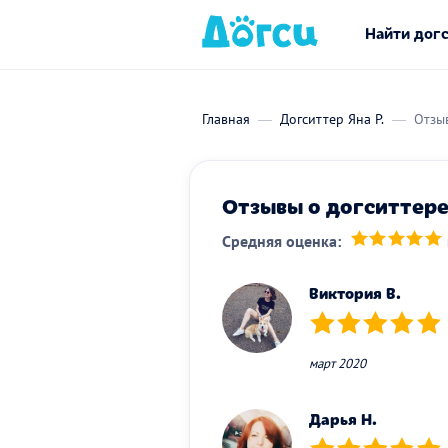
Найти дог
Главная
Догситтер Яна Р.
Отзы
Отзывы о догситтере 
Средняя оценка:
(*)
(*)
(*)
(*)
(*)
Виктория В.
(*)
(*)
(*)
(*)
(*)
март 2020
Дарья Н.