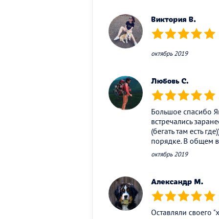
Виктория В.
(*)
(*)
(*)
(*)
(*)
октябрь 2019
Любовь С.
(*)
(*)
(*)
(*)
(*)
Большое спасибо Ян
встречались заране
(бегать там есть г
порядке. В общем в
октябрь 2019
Александр М.
(*)
(*)
(*)
(*)
(*)
Оставляли своего "