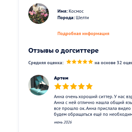
Имя:
Космос
Порода:
Шелти
Подробная информация
Отзывы о догситтере
Средняя оценка:
на основе 32 оце
(*)
(*)
(*)
(*)
(*)
Артем
(*)
(*)
(*)
(*)
(*)
Анна очень хороший ситтер. У нас вз
Анна с ней отлично нашла общий язы
все прошло ок. Анна прислала видео 
будем обращаться ещё по необходим
июнь 2026