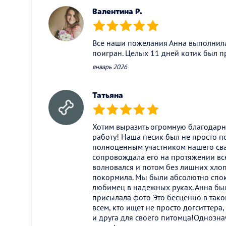
Валентина Р.
(*)
(*)
(*)
(*)
(*)
Все наши пожелания Анна выполнила
поигран. Целых 11 дней котик был п
январь 2026
Татьяна
(*)
(*)
(*)
(*)
(*)
Хотим выразить огромную благодарн
работу! Наша песик был не просто п
полноценным участником нашего сва
сопровождала его на протяжении все
волновался и потом без лишних хлопо
покормила. Мы были абсолютно спок
любимец в надежных руках. Анна был
присылала фото Это бесценно в так
всем, кто ищет не просто догситтера
и друга для своего питомца!Однозна