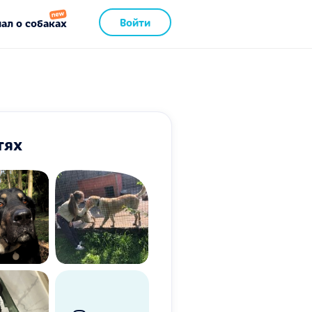
Войти
ал о собаках
тях