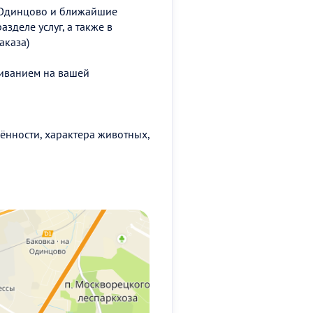
о Одинцово и ближайшие
зделе услуг, а также в
аказа)
живанием на вашей
лённости, характера животных,