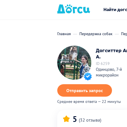
Найти дог
Главная
Передержка собак
Пе
Догситтер А
А.
ID 6259
Одинцово, 7-й
микрорайон
Отправить запрос
Среднее время ответа — 22 минуты
5
(32 отзыва)