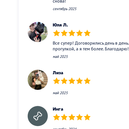
снова!
сентябрь 2025
Юля Л.
(*)
(*)
(*)
(*)
(*)
Все супер! Договорились день в день
прогулкой, а я тем более. Благодарю!
май 2025
Лиза
(*)
(*)
(*)
(*)
(*)
май 2025
Инга
(*)
(*)
(*)
(*)
(*)