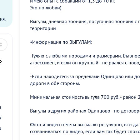
Имею опыт с собаками от 1,5 до 70 кг.
ы
Это по любви)
ия.
Выгулы, дневная зооняня, посуточная зооняня с
территории
•Информация по ВЫГУЛАМ:
-Гуляю с любыми породами и размерами. Главное
агрессивен, и если он крупный - не рвался с пово
-Если находитесь за пределами Одинцово или до 
дороги в обе стороны.
2
Минимальная стоимость выгула 700 руб. - район 
9
6
Выгулы в других районах Одинцово - по договор
3
Фото и видео отчеты высылаю регулярно, всегда 
0
созваниваться по видео, если вам так будет спок