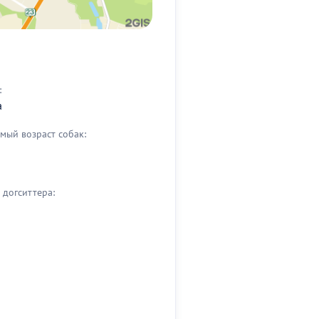
:
а
мый возраст собак:
догситтера: