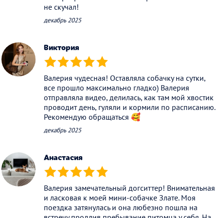
не скучал!
декабрь 2025
Виктория
(*)
(*)
(*)
(*)
(*)
Валерия чудесная! Оставляла собачку на сутки,
все прошло максимально гладко) Валерия
отправляла видео, делилась, как там мой хвостик
проводит день, гуляли и кормили по расписанию.
Рекомендую обращаться 🥰
декабрь 2025
Анастасия
(*)
(*)
(*)
(*)
(*)
Валерия замечательный догситтер! Внимательная
и ласковая к моей мини-собачке Злате. Моя
поездка затянулась и она любезно пошла на
встречу продлив пребывание питомца у себя. На