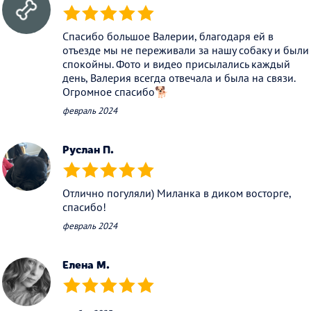
(*)
(*)
(*)
(*)
(*)
Спасибо большое Валерии, благодаря ей в
отъезде мы не переживали за нашу собаку и были
спокойны. Фото и видео присылались каждый
день, Валерия всегда отвечала и была на связи.
Огромное спасибо🐕
февраль 2024
Руслан П.
(*)
(*)
(*)
(*)
(*)
Отлично погуляли) Миланка в диком восторге,
спасибо!
февраль 2024
Елена М.
(*)
(*)
(*)
(*)
(*)