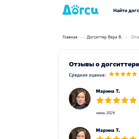
Найти дог
Главная
Догситтер Вера В.
Отз
Отзывы о догситтере 
Средняя оценка:
(*)
(*)
(*)
(*)
(*)
Марина Т.
(*)
(*)
(*)
(*)
(*)
июнь 2024
Марина Т.