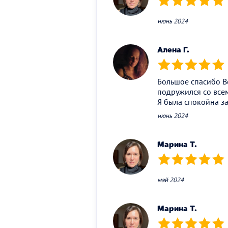
(*)
(*)
(*)
(*)
(*)
июнь 2024
Алена Г.
(*)
(*)
(*)
(*)
(*)
Большое спасибо Ве
подружился со всем
Я была спокойна з
июнь 2024
Марина Т.
(*)
(*)
(*)
(*)
(*)
май 2024
Марина Т.