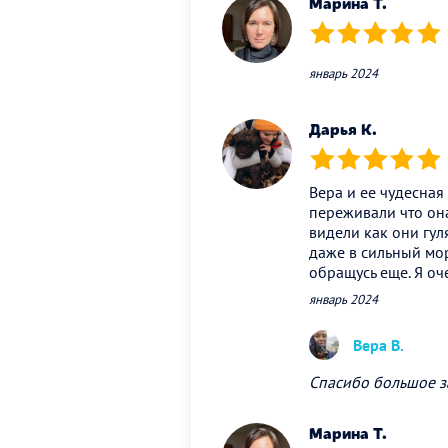
Марина Т.
(*)
(*)
(*)
(*)
(*)
январь 2024
Дарья К.
(*)
(*)
(*)
(*)
(*)
Вера и ее чудесная
переживали что она
видели как они гул
даже в сильный мор
обращусь еще. Я оч
январь 2024
Вера В.
Спасибо большое з
Марина Т.