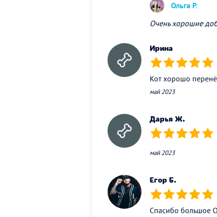
Ольга Р.
Очень хорошие доб
Ирина
(*)
(*)
(*)
(*)
(*)
Кот хорошо перенёс
май 2023
Дарья Ж.
(*)
(*)
(*)
(*)
(*)
май 2023
Егор Б.
(*)
(*)
(*)
(*)
(*)
Спасибо большое Ол