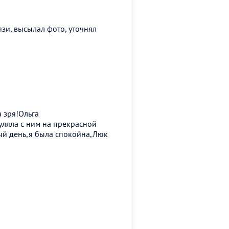
зи, высылал фото, уточнял
 зря!Ольга
уляла с ним на прекрасной
ый день,я была спокойна,Люк