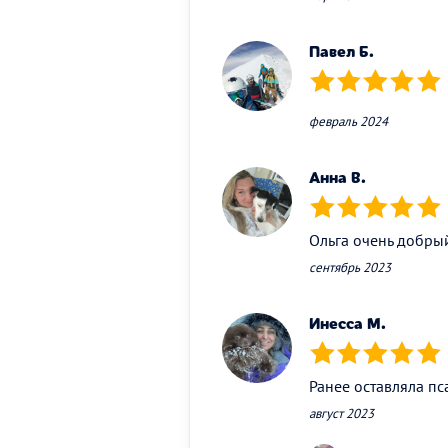
Павел Б.
(*)
(*)
(*)
(*)
(*)
февраль 2024
Анна В.
(*)
(*)
(*)
(*)
(*)
Ольга очень добрый
сентябрь 2023
Инесса М.
(*)
(*)
(*)
(*)
(*)
Ранее оставляла пс
август 2023