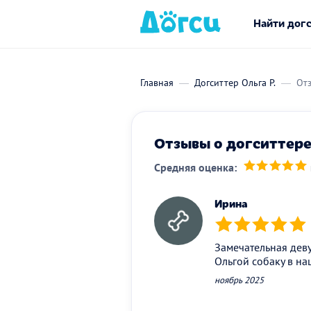
Найти дог
Главная
Догситтер Ольга Р.
Отз
Отзывы о догситтере 
Средняя оценка:
(*)
(*)
(*)
(*)
(*)
Ирина
(*)
(*)
(*)
(*)
(*)
Замечательная деву
Ольгой собаку в н
ноябрь 2025