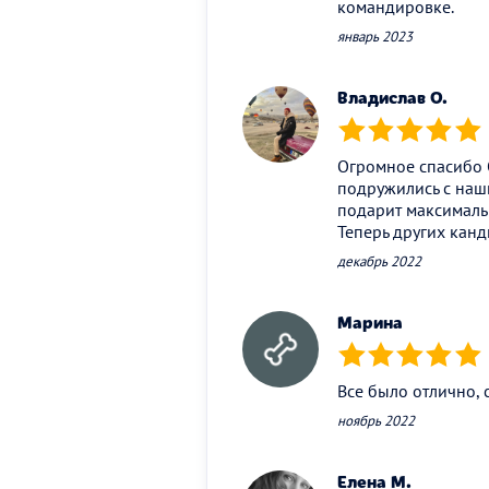
командировке.
январь 2023
Владислав О.
(*)
(*)
(*)
(*)
(*)
Огромное спасибо О
подружились с наш
подарит максимальн
Теперь других кан
декабрь 2022
Марина
(*)
(*)
(*)
(*)
(*)
Все было отлично, 
ноябрь 2022
Елена М.