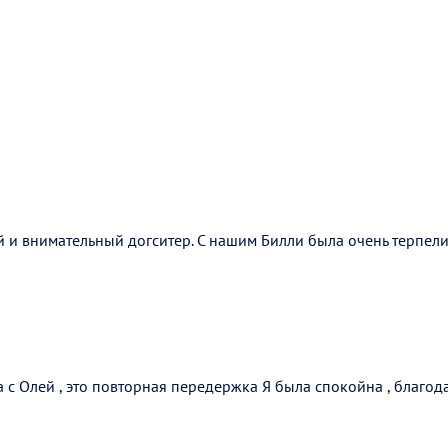
 и внимательный догситер. С нашим Билли была очень терпели
а с Олей , это повторная передержка Я была спокойна , благо