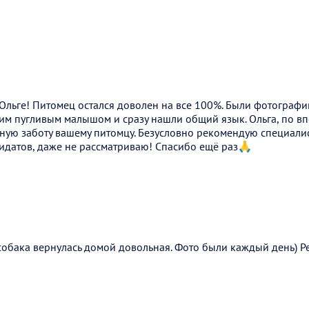
льге! Питомец остался доволен на все 100%. Были фотографии
им пугливым малышом и сразу нашли общий язык. Ольга, по вп
ую заботу вашему питомцу. Безусловно рекомендую специалист
дидатов, даже не рассматриваю! Спасибо ещё раз🙏
собака вернулась домой довольная. Фото были каждый день) Р