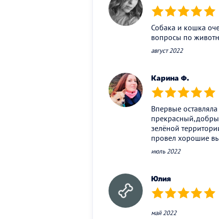
(*)
(*)
(*)
(*)
(*)
Собака и кошка оче
вопросы по животн
август 2022
Карина Ф.
(*)
(*)
(*)
(*)
(*)
Впервые оставляла
прекрасный,добрый
зелёной территори
провел хорошие вы
июль 2022
Юлия
(*)
(*)
(*)
(*)
(*)
май 2022