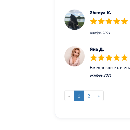
Zhenya К.
(*)
(*)
(*)
(*)
(*)
ноябрь 2021
Яна Д.
(*)
(*)
(*)
(*)
(*)
Ежедневные отчеты 
октябрь 2021
«
1
2
»