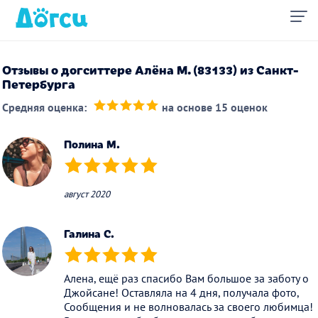
Отзывы о догситтере Алёна М. (83133) из Санкт-
Петербурга
Средняя оценка:
на основе 15 оценок
(*)
(*)
(*)
(*)
(*)
Полина М.
(*)
(*)
(*)
(*)
(*)
август 2020
Галина С.
(*)
(*)
(*)
(*)
(*)
Алена, ещё раз спасибо Вам большое за заботу о
Джойсане! Оставляла на 4 дня, получала фото,
Сообщения и не волновалась за своего любимца!