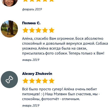
(*)
(*)
(*)
(*)
(*)
февраль 2019
Полина С.
(*)
(*)
(*)
(*)
(*)
Алёна, спасибо Вам огромное. Бося абсолютно
спокойный и довольный вернулся домой. Собака
ухожена. Алёна всегда была на связи,
присылалась фото собаки. Теперь только к Вам!
январь 2019
Alexey Zhukovin
(*)
(*)
(*)
(*)
(*)
Всё было просто супер! Алёна очень любит
питомцев! :-) Наш Мэлвин был счастлив, мы -
спокойны, фотоотчёт - отличным.
январь 2019