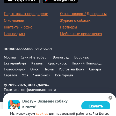
Подготовка к передержке
О нас говорят / Для прессы
О компании
Журнал о собаках
Контакты и офис
Партнеры
Наш подкаст
Мобильные приложения
ПЕРЕДЕРЖКА СОБАК ПО ГОРОДАМ
Москва
Санкт-Петербург
Волгоград
Воронеж
Екатеринбург
Казань
Красноярск
Нижний Новгород
Новосибирск
Омск
Пермь
Ростов-на-Дону
Самара
Саратов
Уфа
Челябинск
Все города
© 2015-2026, ООО «Догси»
Политика конфиденциальности
Соглашение
Dogsy – Возьмём собаку
Скачать
в гости!
Бесплатно в Google Play
Мы используем
cookies
для правильной работы сайта Догси.