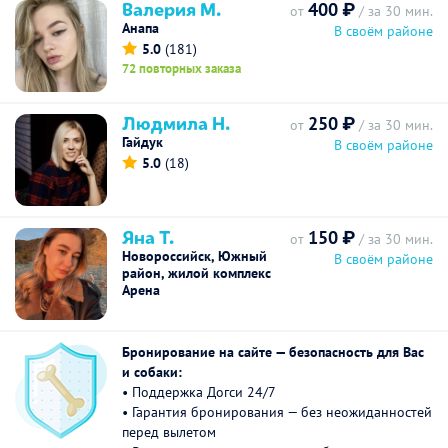
Валерия М.
400 ₽
от
/ за 30 мин.
Анапа
В своём районе
5.0
(181)
72 повторных заказа
Людмила Н.
250 ₽
от
/ за 30 мин.
Гайдук
В своём районе
5.0
(18)
Яна Т.
150 ₽
от
/ за 30 мин.
Новороссийск, Южный
В своём районе
район, жилой комплекс
Арена
Бронирование на сайте — безопасность для Вас
и собаки:
• Поддержка Догси 24/7
• Гарантия бронирования — без неожиданностей
перед вылетом