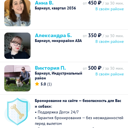
Анна В.
450 ₽
от
/ за 30 мин.
Барнаул, квартал 2036
В своём районе
Александра Б.
350 ₽
от
/ за 30 мин.
Барнаул, микрорайон АЗА
В своём районе
Виктория П.
500 ₽
от
/ за 30 мин.
Барнаул, Индустриальный
В своём районе
район
5.0
(1)
Бронирование на сайте — безопасность для Вас
и собаки:
• Поддержка Догси 24/7
• Гарантия бронирования — без неожиданностей
перед вылетом