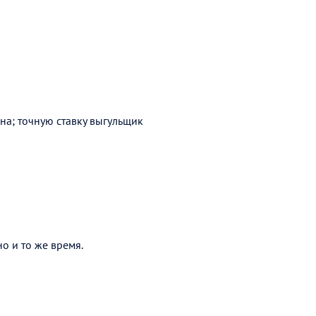
она; точную ставку выгульщик
о и то же время.