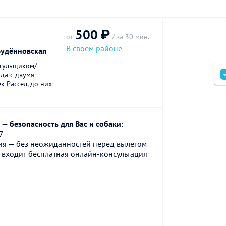
500 ₽
от
/ за 30 мин.
В своём районе
Будённовская
ыгульщиком/
ода с двумя
к Рассел, до них
— безопасность для Вас и собаки:
7
ия — без неожиданностей перед вылетом
 входит бесплатная онлайн-консультация