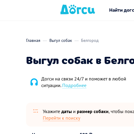
Найти дог
Главная
Выгул собак
Белгород
Выгул собак в Белг
Догси на связи 24/7 и поможет в любой
ситуации.
Подробнее
Укажите
даты
и
размер собаки
, чтобы пока
Перейти к поиску