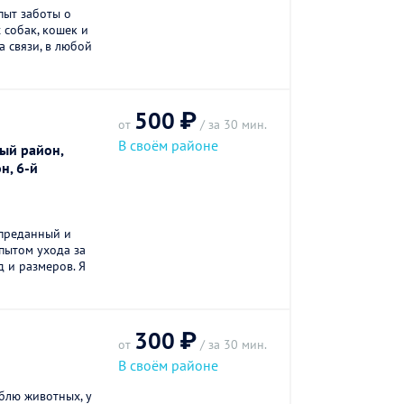
пыт заботы о
 собак, кошек и
а связи, в любой
500 ₽
от
/ за 30 мин.
В своём районе
ый район,
н, 6-й
 преданный и
опытом ухода за
 и размеров. Я
300 ₽
от
/ за 30 мин.
В своём районе
блю животных, у