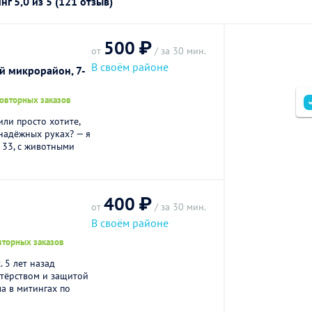
инг
5,0
из 5 (121 отзыв)
500 ₽
от
/ за 30 мин.
В своём районе
й микрорайон, 7-
повторных заказов
или просто хотите,
надёжных руках? — я
 33, с животными
400 ₽
от
/ за 30 мин.
В своём районе
вторных заказов
 5 лет назад
нтёрством и защитой
а в митингах по