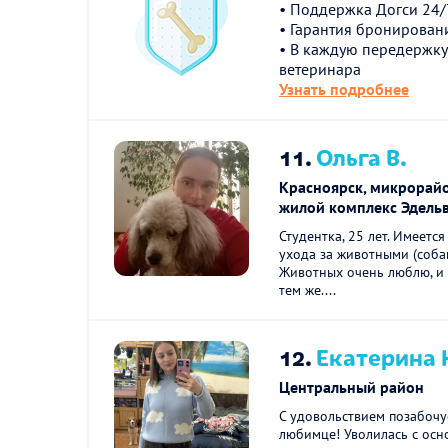
• Поддержка Догси 24/
• Гарантия бронирован
• В каждую передержку
ветеринара
Узнать подробнее
11.
Ольга В.
Красноярск, микрорайо
жилой комплекс Эдель
Студентка, 25 лет. Имеетс
ухода за животными (собак
Животных очень люблю, и
тем же....
12.
Екатерина 
Центральный район
С удовольствием позабочу
любимце! Уволилась с осн