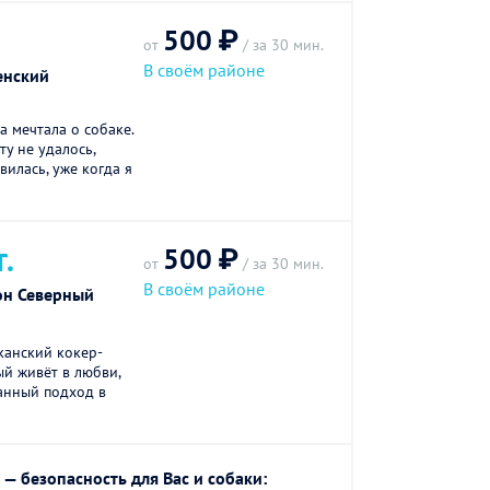
500 ₽
от
/ за 30 мин.
В своём районе
енский
а мечтала о собаке.
ту не удалось,
вилась, уже когда я
500 ₽
Т.
от
/ за 30 мин.
В своём районе
он Северный
канский кокер-
ый живёт в любви,
манный подход в
— безопасность для Вас и собаки: