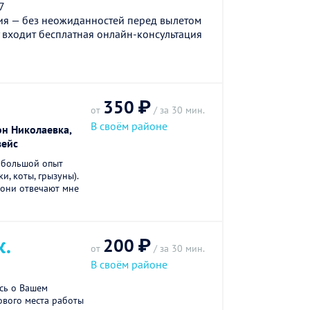
7
ия — без неожиданностей перед вылетом
 входит бесплатная онлайн-консультация
350 ₽
от
/ за 30 мин.
В своём районе
н Николаевка,
вейс
я большой опыт
и, коты, грызуны).
 они отвечают мне
200 ₽
К.
от
/ за 30 мин.
В своём районе
сь о Вашем
ового места работы