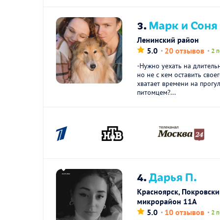
3.
Марк и Соня 
Ленинский район
5.0
20 отзывов
2 
-Нужно уехать на длитель
но не с кем оставить свое
хватает времени на прогу
питомцем?...
4.
Дарья П.
Красноярск, Покровск
микрорайон 11А
5.0
10 отзывов
2 