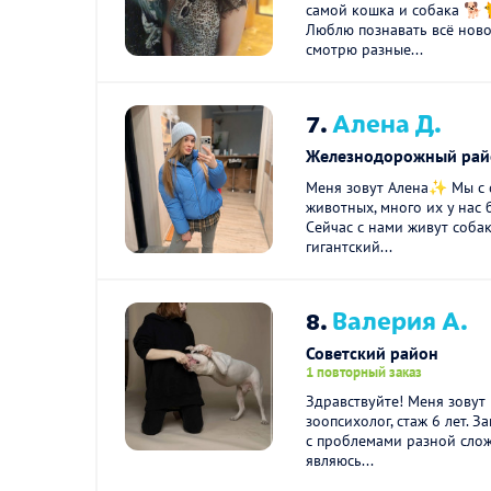
самой кошка и собака 🐕
Люблю познавать всё ново
смотрю разные...
7.
Алена Д.
Железнодорожный рай
Меня зовут Алена✨ Мы с 
животных, много их у нас 
Сейчас с нами живут собак
гигантский...
8.
Валерия А.
Советский район
1 повторный заказ
Здравствуйте! Меня зовут 
зоопсихолог, стаж 6 лет. 
с проблемами разной слож
являюсь...