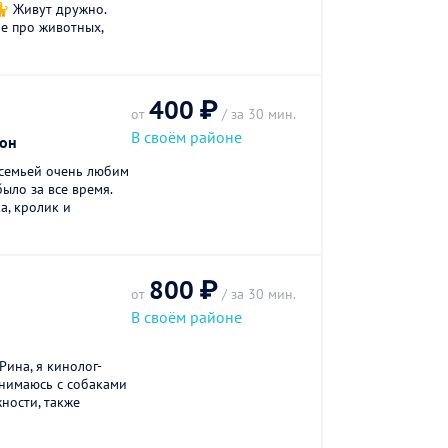
🐈 Живут дружно.
е про животных,
400 ₽
от
/ за 30 мин.
В своём районе
он
семьей очень любим
было за все время.
а, кролик и
800 ₽
от
/ за 30 мин.
В своём районе
Рина, я кинолог-
Занимаюсь с собаками
ности, также