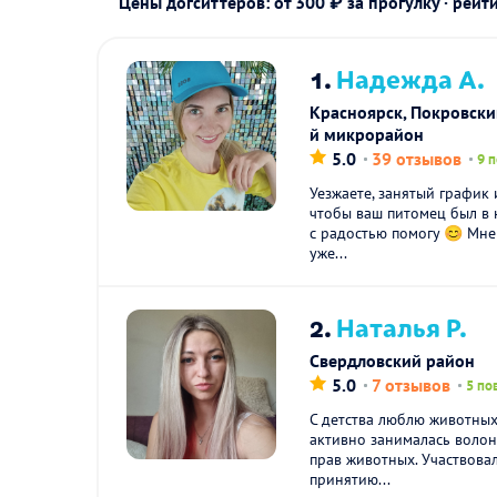
Цены догситтеров: от 300 ₽ за прогулку · рейт
1.
Надежда А.
Красноярск, Покровски
й микрорайон
5.0
39 отзывов
9 
Уезжаете, занятый график 
чтобы ваш питомец был в 
с радостью помогу 😊 Мне
уже...
2.
Наталья Р.
Свердловский район
5.0
7 отзывов
5 по
С детства люблю животных.
активно занималась воло
прав животных. Участвовал
принятию...