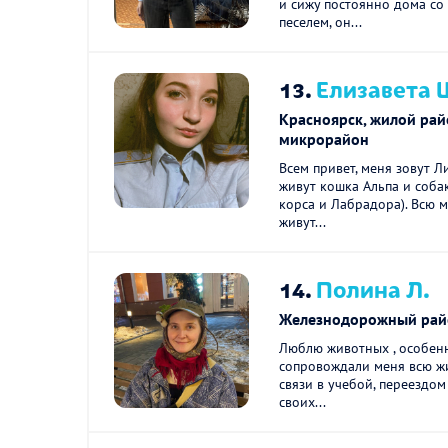
и сижу постоянно дома со
песелем, он...
13.
Елизавета 
Красноярск, жилой рай
микрорайон
Всем привет, меня зовут Л
живут кошка Альпа и соба
корса и Лабрадора). Всю 
живут...
14.
Полина Л.
Железнодорожный рай
Люблю животных , особенн
сопровождали меня всю жи
связи в учебой, переездо
своих...