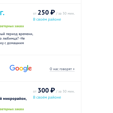
250 ₽
Г.
от
/ за 30 мин.
В своём районе
повторных заказа
ный период времени,
го любимца? -Не
лку с домашним
О нас говорят »
300 ₽
от
/ за 30 мин.
В своём районе
ий микрорайон,
повторных заказа