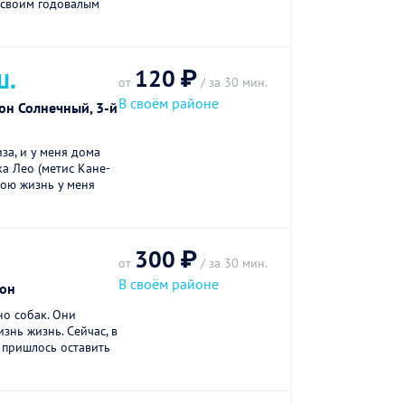
 своим годовалым
120 ₽
Ш.
от
/ за 30 мин.
В своём районе
он Солнечный, 3-й
иза, и у меня дома
ка Лео (метис Кане-
мою жизнь у меня
300 ₽
от
/ за 30 мин.
В своём районе
он
о собак. Они
знь жизнь. Сейчас, в
м пришлось оставить