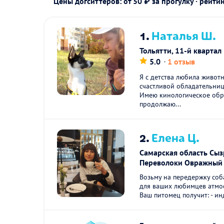
Цены догситтеров: от 50 ₽ за прогулку · рейти
1.
Наталья Ш.
Тольятти, 11-й квартал
5.0
1 отзыв
Я с детства любила животн
счастливой обладательни
Имею кинологическое обр
продолжаю...
2.
Елена Ц.
Самарская область Сыз
Переволоки Овражный 
Возьму на передержку соба
для ваших любимцев атмос
Ваш питомец получит: - ин