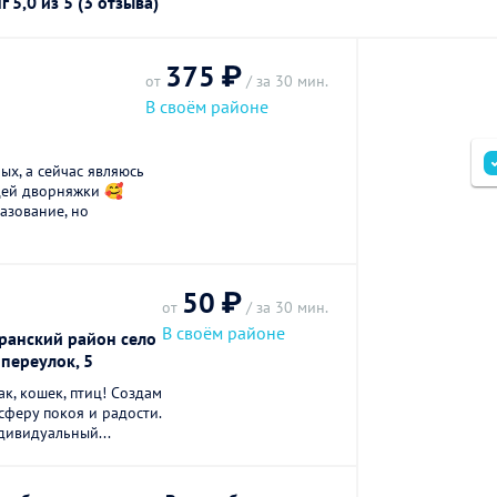
нг
5,0
из 5 (3 отзыва)
375 ₽
от
/ за 30 мин.
В своём районе
ых, а сейчас являюсь
цей дворняжки 🥰
азование, но
50 ₽
от
/ за 30 мин.
В своём районе
ранский район село
переулок, 5
к, кошек, птиц! Создам
феру покоя и радости.
дивидуальный...