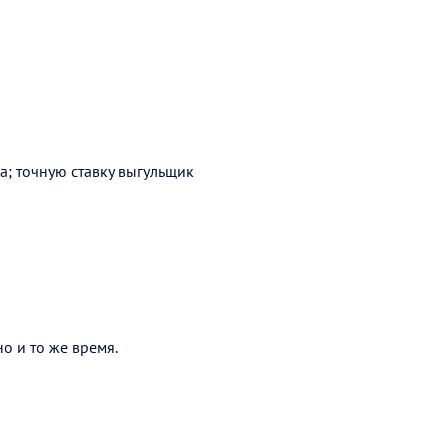
а; точную ставку выгульщик
о и то же время.