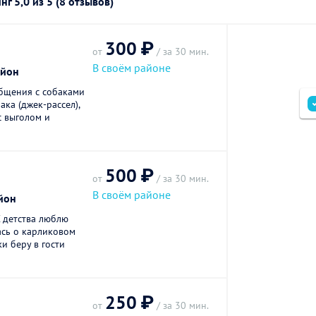
инг
5,0
из 5 (8 отзывов)
300 ₽
от
/ за 30 мин.
В своём районе
айон
общения с собаками
бака (джек-рассел),
с выголом и
500 ₽
от
/ за 30 мин.
В своём районе
йон
С детства люблю
ась о карликовом
и беру в гости
250 ₽
от
/ за 30 мин.