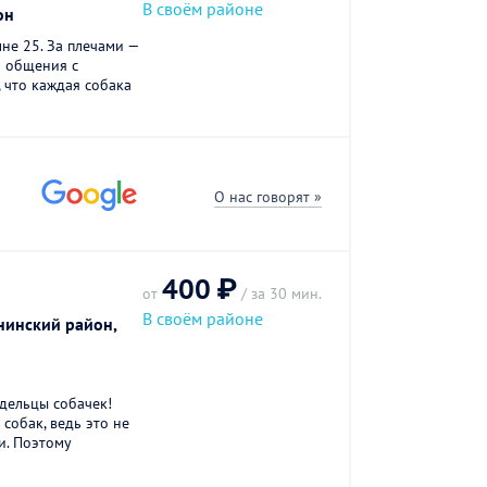
В своём районе
он
мне 25. За плечами —
и общения с
 что каждая собака
О нас говорят »
400 ₽
от
/ за 30 мин.
В своём районе
нинский район,
адельцы собачек!
собак, ведь это не
ьи. Поэтому