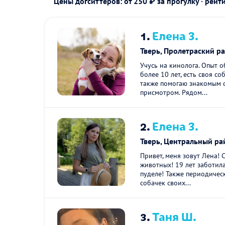
Цены догситтеров: от 250 ₽ за прогулку · рейт
1.
Елена З.
Тверь, Пролетраский р
Учусь на кинолога. Опыт 
более 10 лет, есть своя со
также помогаю знакомым 
присмотром. Рядом...
2.
Елена З.
Тверь, Центральный ра
Привет, меня зовут Лена! 
животных! 19 лет заботил
пуделе! Также периодическ
собачек своих...
3.
Таня Ш.