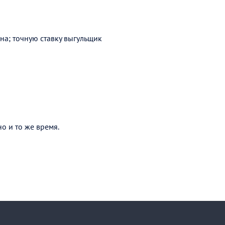
она; точную ставку выгульщик
о и то же время.