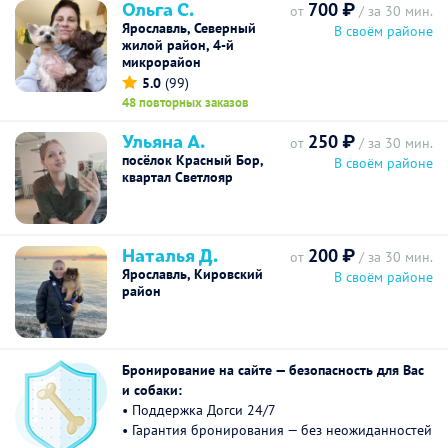
Ольга С.
700 ₽
от
/ за 30 мин.
Ярославль, Северный
В своём районе
жилой район, 4-й
микрорайон
5.0
(99)
48 повторных заказов
Ульяна А.
250 ₽
от
/ за 30 мин.
посёлок Красный Бор,
В своём районе
квартал Светлояр
Наталья Д.
200 ₽
от
/ за 30 мин.
Ярославль, Кировский
В своём районе
район
Бронирование на сайте — безопасность для Вас
и собаки:
• Поддержка Догси 24/7
• Гарантия бронирования — без неожиданностей