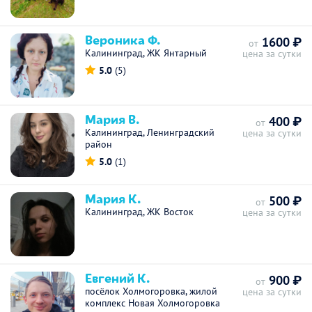
Вероника Ф.
1600 ₽
от
Калининград, ЖК Янтарный
цена за сутки
5.0
(5)
Мария В.
400 ₽
от
Калининград, Ленинградский
цена за сутки
район
5.0
(1)
Мария К.
500 ₽
от
Калининград, ЖК Восток
цена за сутки
Евгений К.
900 ₽
от
посёлок Холмогоровка, жилой
цена за сутки
комплекс Новая Холмогоровка