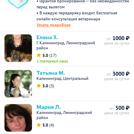
• Гарантия бронирования — без неожиданностей
перед вылетом
• В каждую передержку входит бесплатная
онлайн-консультация ветеринара
Узнать подробнее
Елена З.
1000 ₽
от
Г. Калининград, Ленинградский
цена за сутки
район
5.0
(17)
1 повторный заказ
Татьяна М.
3000 ₽
от
Калининград, Центральный
цена за сутки
5.0
(3)
Мария Л.
500 ₽
от
Калининград, Ленинградский
цена за сутки
район
5.0
(4)