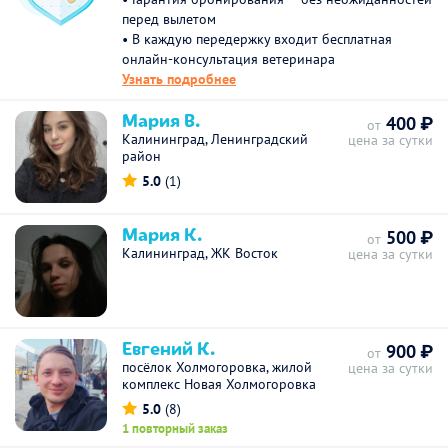
перед вылетом
• В каждую передержку входит бесплатная
онлайн-консультация ветеринара
Узнать подробнее
Мария В.
400 ₽
от
Калининград, Ленинградский
цена за сутки
район
5.0
(1)
Мария К.
500 ₽
от
Калининград, ЖК Восток
цена за сутки
Евгений К.
900 ₽
от
посёлок Холмогоровка, жилой
цена за сутки
комплекс Новая Холмогоровка
5.0
(8)
1 повторный заказ