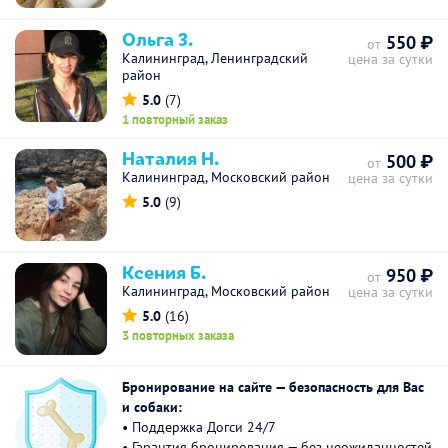
Oльга З.
550 ₽
от
Калининград, Ленинградский
цена за сутки
район
5.0
(7)
1 повторный заказ
Наталия Н.
500 ₽
от
Калининград, Московский район
цена за сутки
5.0
(9)
Ксения Б.
950 ₽
от
Калининград, Московский район
цена за сутки
5.0
(16)
3 повторных заказа
Бронирование на сайте — безопасность для Вас
и собаки:
• Поддержка Догси 24/7
• Гарантия бронирования — без неожиданностей