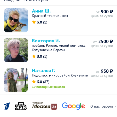
Анна Ш.
900 ₽
от
Красный текстильщик
цена за сутки
5.0
(1)
Виктория Ч.
2500 ₽
от
посёлок Рогово, жилой комплекс
цена за сутки
Кутузовские Берёзы
5.0
(1)
Наталья Г.
950 ₽
от
Подольск, микрорайон Кузнечики
цена за сутки
5.0
(87)
39 повторных заказов
О нас говорят »