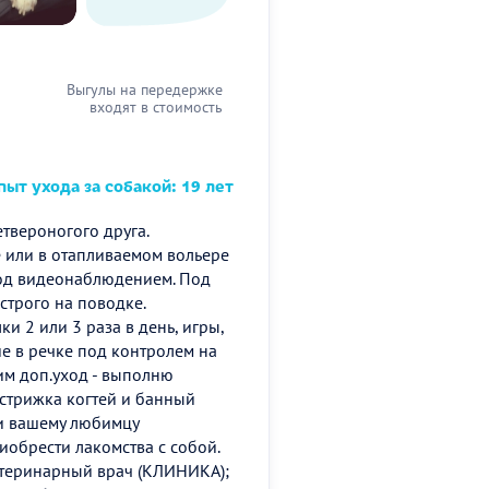
Выгулы на передержке
входят в стоимость
ыт ухода за собакой: 19 лет
твероногого друга.
 или в отапливаемом вольере
под видеонаблюдением. Под
строго на поводке.
и 2 или 3 раза в день, игры,
ие в речке под контролем на
им доп.уход - выполню
стрижка когтей и банный
ки вашему любимцу
иобрести лакомства с собой.
Ветеринарный врач (КЛИНИКА);