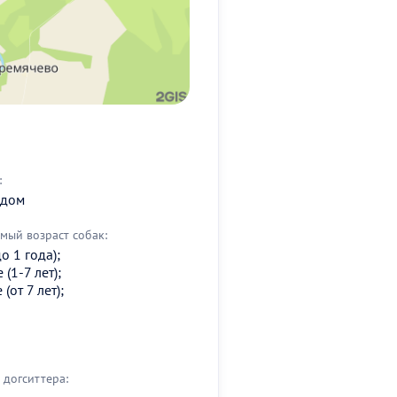
:
 дом
мый возраст собак:
о 1 года);
(1-7 лет);
(от 7 лет);
догситтера: