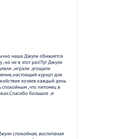
бычно наша Джули обижается
 ,но не в этот раз!Тут Джули
уляли ,играли ,угощали
ления,настоящий курорт для
окойствия хозяев каждый день
 спокойным ,что питомец в
ках.Спасибо большое ,в
Джули спокойная, воспитаная