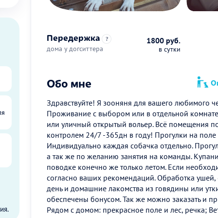
Передержка
?
1800 руб.
дома у догситтера
в сутки
Обо мне
Оп
Здравствуйте! Я зооняня для вашего любимого че
ля
Проживание с выбором или в отдельной комнате
или уличный открытый вольер. Всё помещения 
контролем 24/7 -365дн в году! Прогулки на поле 
Индивидуально каждая собачка отдельно. Прогулк
а так же по желанию занятия на команды. Купан
поводке конечно же только летом. Если необход
согласно ваших рекомендаций. Обработка ушей, 
день и домашние лакомства из говядины или ут
ы
обеспечены бонусом. Так же можно заказать и пр
ия.
Рядом с домом: прекрасное поле и лес, речка; 