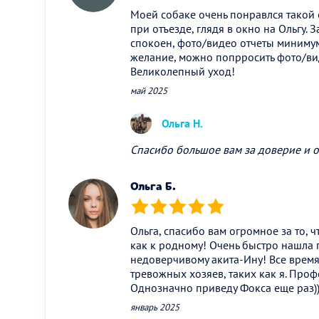
Моей собаке очень понравлся такой 
при отъезде, глядя в окно на Ольгу. 
спокоен, фото/видео отчеты минимум 
желание, можно попрросить фото/ви
Великолепный уход!
май 2025
Ольга Н.
Спасибо большое вам за доверие и о
Ольга Б.
(*)
(*)
(*)
(*)
(*)
Ольга, спасибо вам огромное за то, ч
как к родному! Очень быстро нашла
недоверчивому акита-Ину! Все время
тревожных хозяев, таких как я. Проф
Однозначно приведу Фокса еще раз)
январь 2025