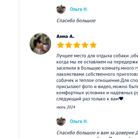
Ольга Н.
Спасибо большое
Анна А.
(*)
(*)
(*)
(*)
(*)
Лучшее место для отдыха собаки ,о
когда мы ее оставляем на передержку
заселили в большую комнату,много г
лакомствами собственного приготов
собачек и теплое отношение.Для сп
присылают фото и видео,можно быть
комфортных условиях и надежных ру
следующий раз только к вам❤️
июль 2024
Ольга Н.
Спасибо большое и вам за доверие 