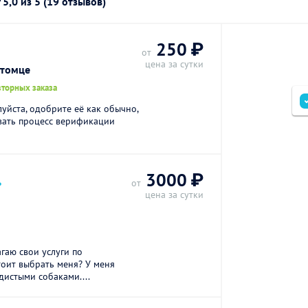
г
5,0
из 5 (19 отзывов)
250 ₽
от
цена за сутки
итомце
вторных заказа
луйста, одобрите её как обычно,
вать процесс верификации
.
3000 ₽
от
цена за сутки
гаю свои услуги по
тоит выбрать меня? У меня
дистыми собаками....