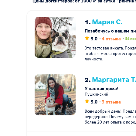
Цены догситтеров: от 1000 ₽ за сутки · рейтин
1.
Мария С.
Позабочусь о вашем п
5.0
4 отзыва
54 по
Это тестовая анкета. Пожа
чтобы я могла протестиро
личности.
2.
Маргарита Т
У нас как дома!
Пушкинский
5.0
3 отзыва
Всем добрый день! Предла
передержке. Почему вам с
более 20 лет опыта с поро