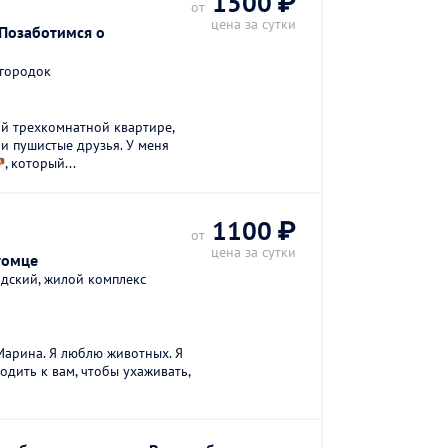
1500 ₽
от
цена за сутки
 Позаботимся о
городок
ой трехкомнатной квартире,
ои пушистые друзья. У меня
, который...
1100 ₽
от
цена за сутки
томце
дский, жилой комплекс
Марина. Я люблю животных. Я
ходить к вам, чтобы ухаживать,