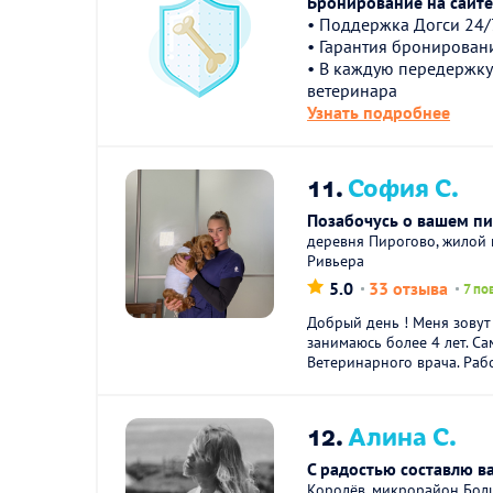
Бронирование на сайте 
• Поддержка Догси 24/
• Гарантия бронирован
• В каждую передержку
ветеринара
Узнать подробнее
11.
София С.
Позабочусь о вашем пи
деревня Пирогово, жилой 
Ривьера
5.0
33 отзыва
7 по
Добрый день ! Меня зовут
занимаюсь более 4 лет. С
Ветеринарного врача. Рабо
12.
Алина С.
С радостью составлю 
Королёв, микрорайон Бол