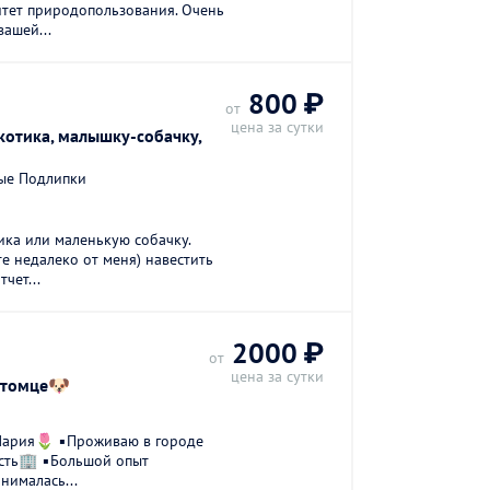
итет природопользования. Очень
вашей...
800 ₽
от
цена за сутки
котика, малышку-собачку,
ые Подлипки
ика или маленькую собачку.
те недалеко от меня) навестить
чет...
2000 ₽
от
цена за сутки
итомце🐶
Мария🌷 ▪️Проживаю в городе
сть🏢 ▪️Большой опыт
нималась...