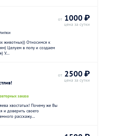
1000 ₽
от
цена за сутки
липки
х животных)) Относимся к
ям) Целуем в попу и создаем
 У...
2500 ₽
от
цена за сутки
стлив!
повторных заказа
яева хвостатых! Почему же Вы
я и доверить своего
емного расскажу...