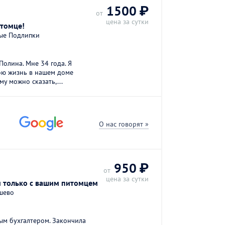
1500 ₽
от
цена за сутки
итомце!
ые Подлипки
Полина. Мне 34 года. Я
ою жизнь в нашем доме
у можно сказать,...
О нас говорят »
950 ₽
от
цена за сутки
и только с вашим питомцем
шево
ным бухгалтером. Закончила