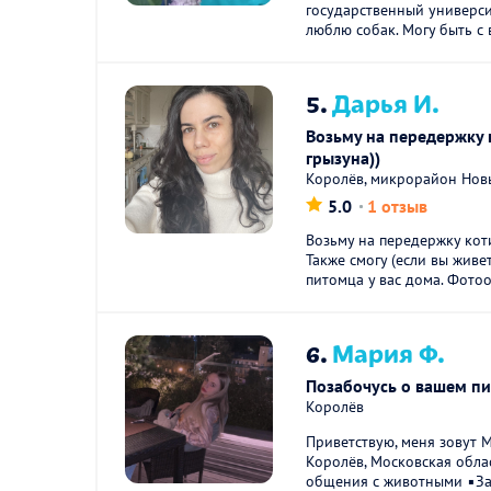
государственный универс
люблю собак. Могу быть с 
5.
Дарья И.
Возьму на передержку 
грызуна))
Королёв, микрорайон Нов
5.0
1 отзыв
Возьму на передержку кот
Также смогу (если вы живе
питомца у вас дома. Фотоот
6.
Мария Ф.
Позабочусь о вашем п
Королёв
Приветствую, меня зовут 
Королёв, Московская обла
общения с животными ▪️За