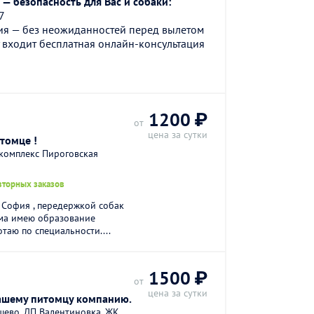
— безопасность для Вас и собаки:
7
ия — без неожиданностей перед вылетом
 входит бесплатная онлайн-консультация
1200 ₽
от
цена за сутки
томце !
комплекс Пироговская
вторных заказов
 София , передержкой собак
ама имею образование
таю по специальности....
1500 ₽
от
цена за сутки
вашему питомцу компанию.
шево, ДП Валентиновка, ЖК