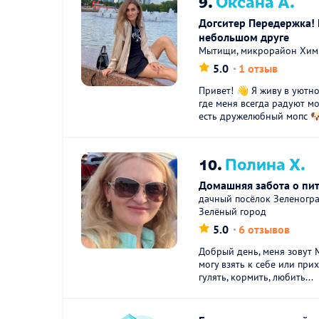
9.
Оксана А.
Догситер Передержка!
небольшом друге
Мытищи, микрорайон Хим
5.0
1 отзыв
Привет! 👋 Я живу в уютн
где меня всегда радуют м
есть дружелюбный мопс 🐶
10.
Полина Х.
Домашняя забота о пи
дачный посёлок Зеленогра
Зелёный город
5.0
6 отзывов
Добрый день, меня зовут 
могу взять к себе или при
гулять, кормить, любить...