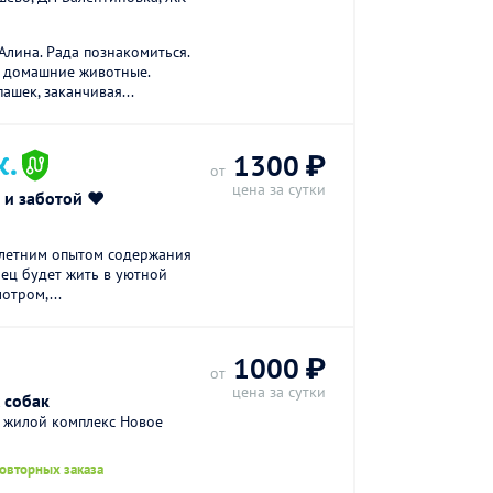
Алина. Рада познакомиться.
 домашние животные.
ашек, заканчивая...
К.
1300 ₽
от
цена за сутки
и заботой ❤️
-летним опытом содержания
мец будет жить в уютной
отром,...
1000 ₽
от
цена за сутки
 собак
 жилой комплекс Новое
повторных заказа