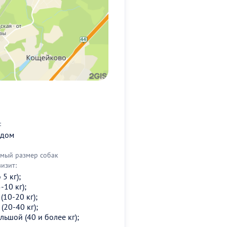
:
 дом
мый размер собак
визит:
5 кг);
-10 кг);
(10-20 кг);
(20-40 кг);
льшой (40 и более кг);