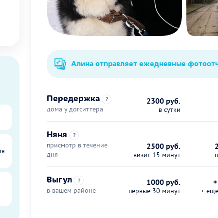
Алина отправляет ежедневные фотоот
Передержка
?
2300 руб.
дома у догситтера
в сутки
Няня
?
присмотр в течение
2500 руб.
ля
дня
визит 15 минут
Выгул
?
1000 руб.
+
в вашем районе
первые 30 минут
+ ещ