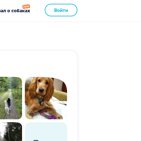
Войти
ал о собаках