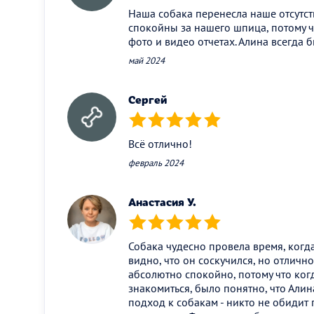
Наша собака перенесла наше отсутс
спокойны за нашего шпица, потому ч
фото и видео отчетах. Алина всегда б
май 2024
Сергей
(*)
(*)
(*)
(*)
(*)
Всё отлично!
февраль 2024
Анастасия У.
(*)
(*)
(*)
(*)
(*)
Собака чудесно провела время, когда
видно, что он соскучился, но отлично
абсолютно спокойно, потому что ког
знакомиться, было понятно, что Али
подход к собакам - никто не обидит 