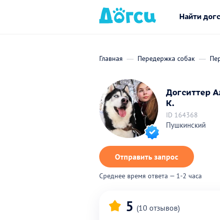
Найти дог
Главная
Передержка собак
Пе
Догситтер А
К.
ID 164368
Пушкинский
Отправить запрос
Среднее время ответа — 1-2 часа
5
(10 отзывов)