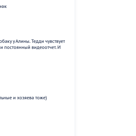
нок
баку у Алины. Тедди чувствует
и и постоянный видеоотчет. И
льные и хозяева тоже)