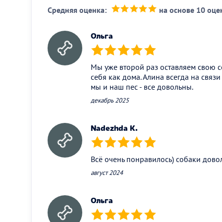
Средняя оценка:
на основе 10 оце
(*)
(*)
(*)
(*)
(*)
Ольга
(*)
(*)
(*)
(*)
(*)
Мы уже второй раз оставляем свою со
себя как дома. Алина всегда на связ
мы и наш пес - все довольны.
декабрь 2025
Nadezhda K.
(*)
(*)
(*)
(*)
(*)
Всё очень понравилось) собаки дово
август 2024
Ольга
(*)
(*)
(*)
(*)
(*)