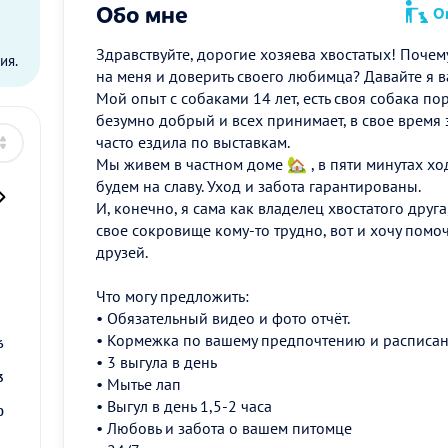
Обо мне
Оп
ы
Здравствуйте, дорогие хозяева хвостатых! Поче
ия.
на меня и доверить своего любимца? Давайте я в
Мой опыт с собаками 14 лет, есть своя собака п
безумно добрый и всех принимает, в свое время
часто ездила по выставкам.
Мы живем в частном доме 🏡 , в пяти минутах ходь
будем на славу. Уход и забота гарантированы.
И, конечно, я сама как владелец хвостатого друг
свое сокровище кому-то трудно, вот и хочу помо
друзей.
2
Что могу предложить:
9
• Обязательный видео и фото отчёт.
• Кормежка по вашему предпочтению и расписа
6
• 3 выгула в день
3
• Мытье лап
• Выгул в день 1,5-2 часа
0
• Любовь и забота о вашем питомце