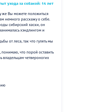
ыт ухода за собакой: 14 лет
му же Вы можете положиться
ам немного расскажу о себе.
ороды сибирский хаски, он
 занималась хэндлингом и
бы от леса, так что гулять мы
а, понимаю, что порой оставить
чь владельцам четвероногих
нию