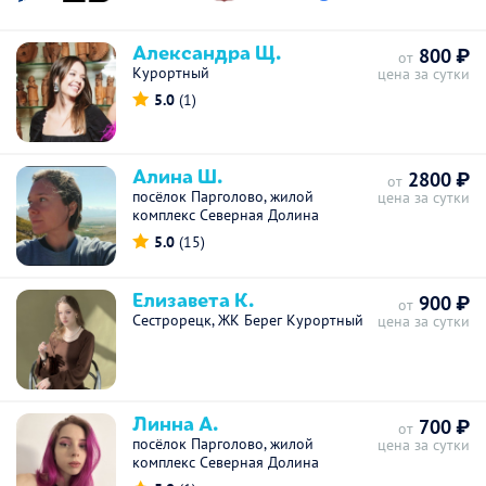
Александра Щ.
800 ₽
от
Курортный
цена за сутки
5.0
(1)
Алина Ш.
2800 ₽
от
посёлок Парголово, жилой
цена за сутки
комплекс Северная Долина
5.0
(15)
Елизавета К.
900 ₽
от
Сестрорецк, ЖК Берег Курортный
цена за сутки
Линна А.
700 ₽
от
посёлок Парголово, жилой
цена за сутки
комплекс Северная Долина