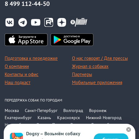
8 499 112-44-50
Подготовка к передержке
О нас говорят / Для прессы
О компании
Журнал о собаках
Контакты и офис
Партнеры
Наш подкаст
Мобильные приложения
ПЕРЕДЕРЖКА СОБАК ПО ГОРОДАМ
Москва
Санкт-Петербург
Волгоград
Воронеж
Екатеринбург
Казань
Красноярск
Нижний Новгород
Новосибирск
Омск
Пермь
Ростов-на-Дону
Самара
Саратов
Уфа
Челябинск
Все города
Dogsy – Возьмём собаку