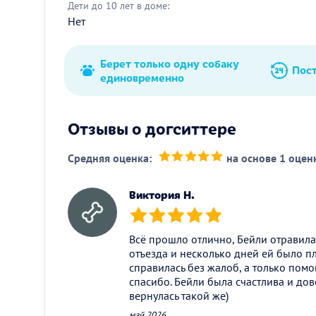
Дети до 10 лет в доме:
Нет
Берет только одну собаку
Пос
единовременно
Отзывы о догситтере
Средняя оценка:
на основе 1 оцен
(*)
(*)
(*)
(*)
(*)
Виктория Н.
(*)
(*)
(*)
(*)
(*)
Всё прошло отлично, Бейли отравила
отъезда и несколько дней ей было пл
справилась без жалоб, а только помо
спасибо. Бейли была счастлива и до
вернулась такой же)
май 2026