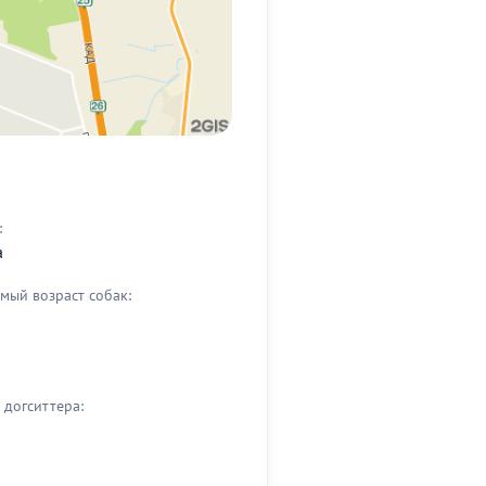
:
а
мый возраст собак:
догситтера: