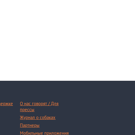
держке
О нас говорят / Для
прессы
Журнал о собаках
Партнеры
Мобильные приложения