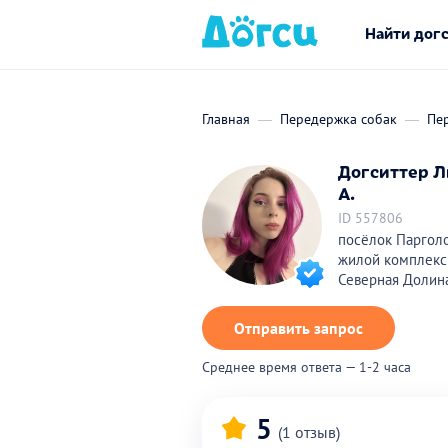
Найти дог
Главная
Передержка собак
Пер
Догситтер Л
А.
ID 557806
посёлок Парголо
жилой комплекс
Северная Долин
Отправить запрос
Среднее время ответа — 1-2 часа
5
(1 отзыв)