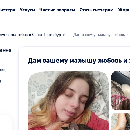
ситтера
Услуги
Частые вопросы
Стать ситтером
Журн
едержка собак в Санкт-Петербурге
Дам вашему малышу любовь и 
инна
Дам вашему малышу любовь и 
во,
а