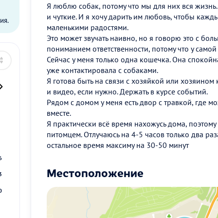
ы
Я люблю собак, потому что мы для них вся жизнь
и чуткие. И я хочу дарить им любовь, чтобы каж
ия.
маленькими радостями.
Это может звучать наивно, но я говорю это с б
пониманием ответственности, потому что у самой
Сейчас у меня только одна кошечка. Она спокойн
уже контактировала с собаками.
Я готова быть на связи с хозяйкой или хозяином
и видео, если нужно. Держать в курсе событий.
Рядом с домом у меня есть двор с травкой, где м
вместе.
Я практически всё время нахожусь дома, поэтому
2
питомцем. Отлучаюсь на 4-5 часов только два раз
9
остальное время максиму на 30-50 минут
6
Местоположение
3
0