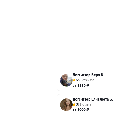
Догситтер Вера В.
5
65 отзывов
от 1250 ₽
Догситтер Елизавета Б.
5
81 отзыв
от 1000 ₽