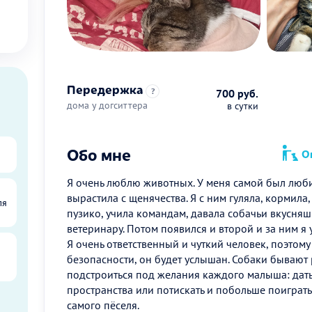
Передержка
?
700 руб.
дома у догситтера
в сутки
Обо мне
Оп
Я очень люблю животных. У меня самой был люби
вырастила с щенячества. Я с ним гуляла, кормила
ля
пузико, учила командам, давала собачьи вкусняш
ветеринару. Потом появился и второй и за ним я 
Я очень ответственный и чуткий человек, поэтому
безопасности, он будет услышан. Собаки бывают 
подстроиться под желания каждого малыша: дат
пространства или потискать и побольше поиграть
самого пёселя.