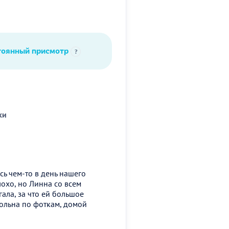
тоянный присмотр
?
ки
сь чем-то в день нашего
охо, но Линна со всем
гала, за что ей большое
вольна по фоткам, домой