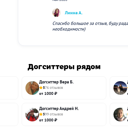
Линна А.
Спасибо большое за отзыв, буду рада
необходимости)
Догситтеры рядом
Догситтер Вера Б.
5
76 отзывов
от 1000 ₽
Догситтер Андрей Н.
5
99 отзывов
от 1000 ₽