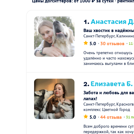
Цены догситтеров: от 1000 ₽ за сутки · рейтин
1.
Анастасия Д
Ваш хвостик в надëжн
Санкт-Петербург, Калинин
5.0
30 отзывов
11
Очень трепетно отношусь
удалённо и часто нахожус
занимаюсь выгулами в бли
2.
Елизавета Б.
Забота и любовь для в
лапах!
Санкт-Петербург, Красног
комплекс Цветной Город
5.0
44 отзыва
31 п
Всем доброго времени сут
передержкой, так как хочу