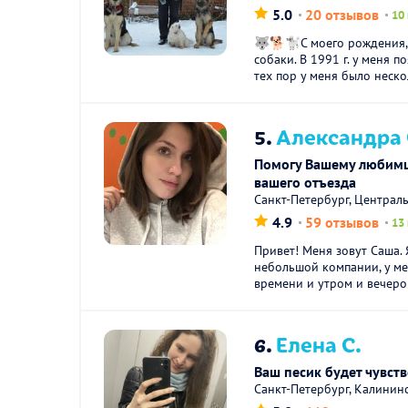
5.0
20 отзывов
10
🐺🐕🐩С моего рождения, 
собаки. В 1991 г. у меня п
тех пор у меня было неско
5.
Александра 
Помогу Вашему любимцу
вашего отъезда
Санкт-Петербург, Централ
4.9
59 отзывов
13
Привет! Меня зовут Саша. 
небольшой компании, у м
времени и утром и вечером
6.
Елена С.
Ваш песик будет чувств
Санкт-Петербург, Калинин