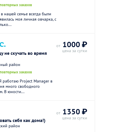
 повторных заказов
в нашей семье всегда были
оявилась моя личная овчарка, с
лько...
С.
1000 ₽
от
цена за сутки
 не скучать во время
ьный район
 повторных заказов
Я работаю Project Manager в
еня много свободного
. В юности...
1350 ₽
от
цена за сутки
овать себя как дома!)
ский район