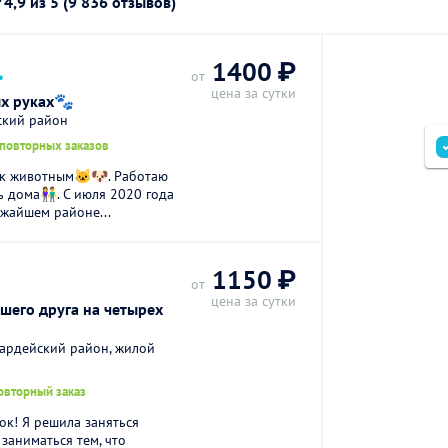
г
4,9
из 5 (9 836 отзывов)
.
1400 ₽
от
цена за сутки
ых руках🐾
ский район
 повторных заказов
 к животным🐱🐶. Работаю
ь дома👫. С июля 2020 года
жайшем районе...
1150 ₽
от
цена за сутки
ашего друга на четырех
вардейский район, жилой
овторный заказ
ок! Я решила заняться
 заниматься тем, что