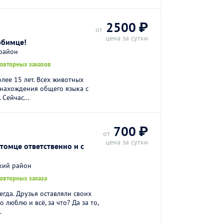
2500 ₽
от
цена за сутки
юбимце!
 район
повторных заказов
лее 15 лет. Всех животных
 нахождения общего языка с
 Сейчас...
700 ₽
от
цена за сутки
томце ответственно и с
кий район
повторных заказа
егда. Друзья оставляли своих
 люблю и всё, за что? Да за то,
.