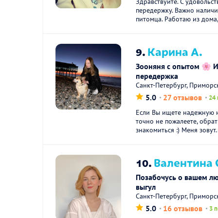
Здравствуйте. С удовольст
передержку. Важно наличи
питомца. Работаю из дома,
9.
Карина А.
Зооняня с опытом 🌸 
передержка
Санкт-Петербург, Приморс
5.0
27 отзывов
24 
Если Вы ищете надежную н
точно не пожалеете, обра
знакомиться :) Меня зовут..
10.
Валентина 
Позабочусь о вашем л
выгул
Санкт-Петербург, Приморс
5.0
16 отзывов
3 