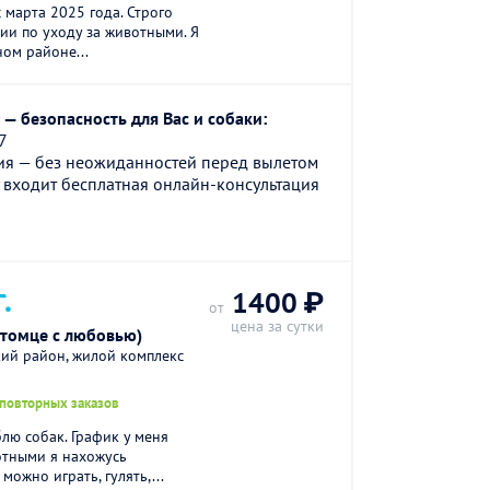
 марта 2025 года. Строго
и по уходу за животными. Я
ном районе...
— безопасность для Вас и собаки:
7
ия — без неожиданностей перед вылетом
 входит бесплатная онлайн-консультация
.
1400 ₽
от
цена за сутки
итомце с любовью)
кий район, жилой комплекс
 повторных заказов
лю собак. График у меня
отными я нахожусь
можно играть, гулять,...