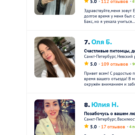
5.0
112 отзывов
6
Здравствуйте,меня зовут Е
долгое время у меня был с
Бакс, но я уехала учиться..
7.
Оля Б.
Счастливые питомцы, 
Санкт-Петербург, Невский
5.0
109 отзывов
9
Привет всем! С радостью 
время вашего отъезда! В 
окружён вниманием и забо
8.
Юлия Н.
Позабочусь о вашем л
Санкт-Петербург, Василео
5.0
17 отзывов
4 п