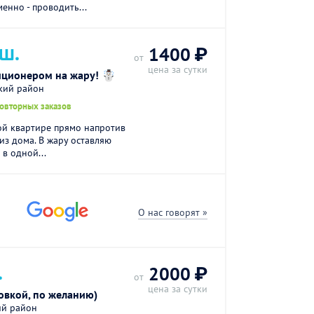
енно - проводить...
 Ш.
1400 ₽
от
цена за сутки
иционером на жару! ☃️
кий район
повторных заказов
ой квартире прямо напротив
из дома. В жару оставляю
в одной...
О нас говорят »
.
2000 ₽
от
цена за сутки
овкой, по желанию)
ий район