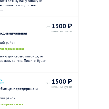
вием возьму Вашу собаку на
е прививок и здоровье
...
1300 ₽
от
цена за сутки
Индивидуальная
кий район
повторных заказа
яню для своего питомца, то
тившись ко мне. Пишите, будем
.
С.
1500 ₽
от
цена за сутки
юбимце. передержка и
кий район
повторных заказа