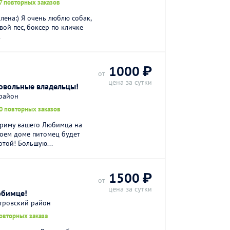
7 повторных заказов
лена:) Я очень люблю собак,
вой пес, боксер по кличке
.
1000 ₽
от
цена за сутки
довольные владельцы!
 район
0 повторных заказов
приму вашего Любимца на
моем доме питомец будет
той! Большую...
1500 ₽
от
цена за сутки
юбимце!
стровский район
овторных заказа