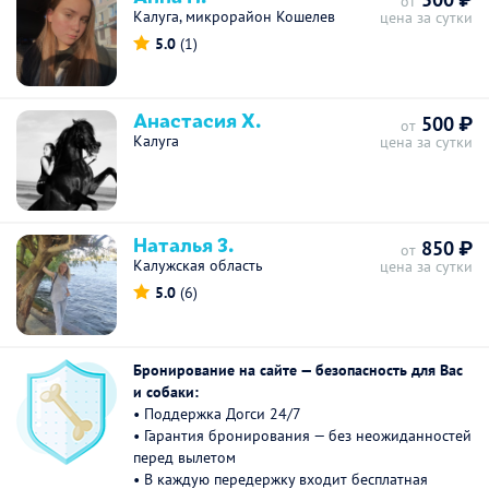
от
Калуга, микрорайон Кошелев
цена за сутки
5.0
(1)
Анастасия Х.
500 ₽
от
Калуга
цена за сутки
Наталья З.
850 ₽
от
Калужская область
цена за сутки
5.0
(6)
Бронирование на сайте — безопасность для Вас
и собаки:
• Поддержка Догси 24/7
• Гарантия бронирования — без неожиданностей
перед вылетом
• В каждую передержку входит бесплатная