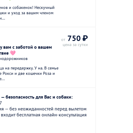
енов и собакенок! Нескучный
шки и уход за вашим членом
...
750 ₽
от
цена за сутки
у вам с заботой о вашем
твие 🩷
знодорожников
ца на передержку. У на. В семье
е Рокси и две кошечки Роза и
...
— безопасность для Вас и собаки:
7
ия — без неожиданностей перед вылетом
 входит бесплатная онлайн-консультация