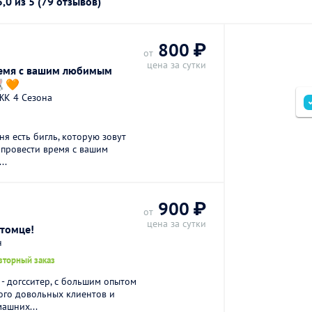
5,0
из 5 (79 отзывов)
800 ₽
от
цена за сутки
ремя с вашим любимым
🧡
 ЖК 4 Сезона
ня есть бигль, которую зовут
а провести время с вашим
..
900 ₽
от
цена за сутки
итомце!
н
вторный заказ
Я - догсситер, с большим опытом
ого довольных клиентов и
ашних...