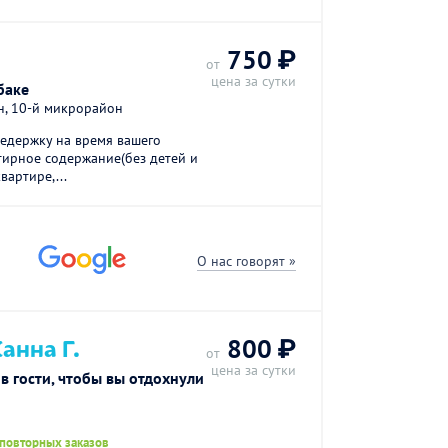
750 ₽
от
цена за сутки
баке
н, 10-й микрорайон
редержку на время вашего
ртирное содержание(без детей и
вартире,...
О нас говорят »
анна Г.
800 ₽
от
цена за сутки
в гости, чтобы вы отдохнули
 повторных заказов