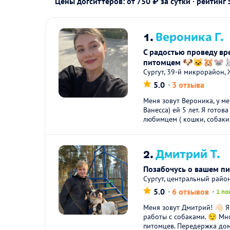
Цены догситтеров: от 750 ₽ за сутки · рейтинг
1.
Вероника Г.
С радостью проведу в
питомцем 🐶🐱🐹🐭
Сургут, 39-й микрорайон,
5.0
3 отзыва
Меня зовут Вероника, у ме
Ванесса) ей 5 лет. Я готов
любимцем ( кошки, собаки.
2.
Дмитрий Т.
Позабочусь о вашем п
Сургут, центральный райо
5.0
6 отзывов
1 по
Меня зовут Дмитрий! 👋🏻 
работы с собаками. 😌 Мн
питомцев. Передержка дом