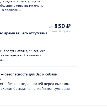
уду рада помочь в уходе за
общения с животными очень
 В прошлом...
850 ₽
от
цена за сутки
во время вашего отсутствия
ня зовут Наталья, 48 лет. Уже
юсь передержкой животных.
...
— безопасность для Вас и собаки:
7
ия — без неожиданностей перед вылетом
 входит бесплатная онлайн-консультация