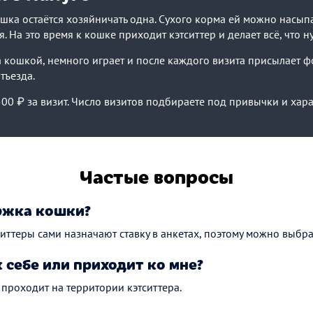
шка остаётся хозяйничать одна. Сухого корма ей можно насыпа
. На это время к кошке приходит кэтситтер и делает всё, что ну
за кошкой, немного играет и после каждого визита присылает ф
тъезда.
00 ₽ за визит. Число визитов подбираете под привычки и хар
Частые вопросы
ржка кошки?
тситтеры сами назначают ставку в анкетах, поэтому можно выбр
к себе или приходит ко мне?
проходит на территории кэтситтера.