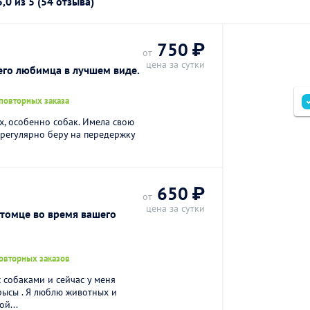
5,0
из 5 (54 отзыва)
750 ₽
от
цена за сутки
его любимца в лучшем виде.
повторных заказа
х, особенно собак. Имела свою
а регулярно беру на передержку
650 ₽
от
цена за сутки
томце во время вашего
и
повторных заказов
с собаками и сейчас у меня
крысы . Я люблю животных и
й...