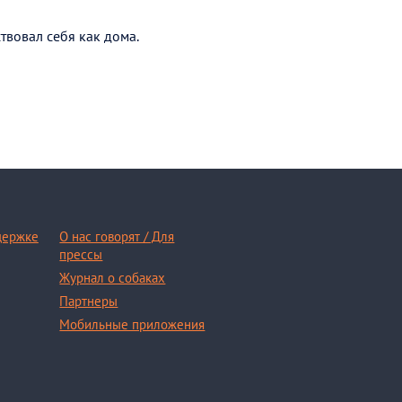
твовал себя как дома.
держке
О нас говорят / Для
прессы
Журнал о собаках
Партнеры
Мобильные приложения