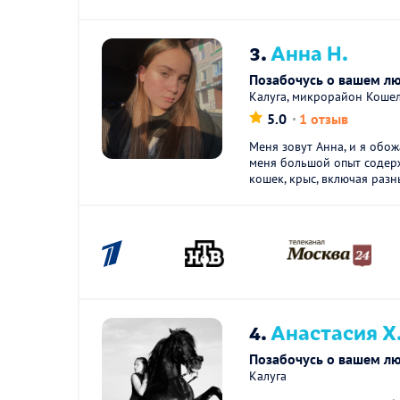
3.
Анна Н.
Позабочусь о вашем л
Калуга, микрорайон Коше
5.0
1 отзыв
Меня зовут Анна, и я обо
меня большой опыт содер
кошек, крыс, включая разны
4.
Анастасия Х
Позабочусь о вашем л
Калуга