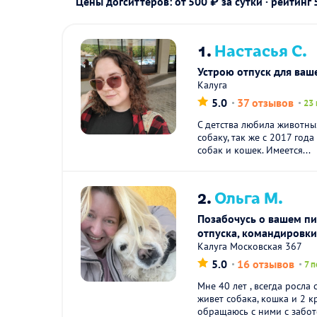
Цены догситтеров: от 500 ₽ за сутки · рейтинг
1.
Настасья С.
Устрою отпуск для ваш
Калуга
5.0
37 отзывов
23 
С детства любила животны
собаку, так же с 2017 год
собак и кошек. Имеется...
2.
Ольга М.
Позабочусь о вашем пи
отпуска, командировк
Калуга Московская 367
5.0
16 отзывов
7 
Мне 40 лет , всегда росла 
живет собака, кошка и 2 
обращаюсь с ними с забото