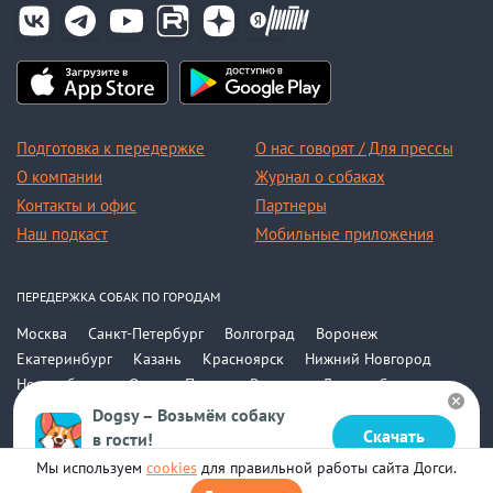
Подготовка к передержке
О нас говорят / Для прессы
О компании
Журнал о собаках
Контакты и офис
Партнеры
Наш подкаст
Мобильные приложения
ПЕРЕДЕРЖКА СОБАК ПО ГОРОДАМ
Москва
Санкт-Петербург
Волгоград
Воронеж
Екатеринбург
Казань
Красноярск
Нижний Новгород
Новосибирск
Омск
Пермь
Ростов-на-Дону
Самара
Саратов
Уфа
Челябинск
Все города
Dogsy – Возьмём собаку
Скачать
в гости!
© 2015-2026, ООО «Догси»
Бесплатно в Google Play
Мы используем
cookies
для правильной работы сайта Догси.
Политика конфиденциальности
На карте
Соглашение