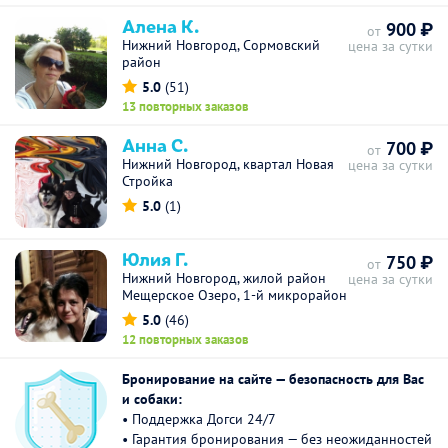
Алена К.
900 ₽
от
Нижний Новгород, Сормовский
цена за сутки
район
5.0
(51)
13 повторных заказов
Анна С.
700 ₽
от
Нижний Новгород, квартал Новая
цена за сутки
Стройка
5.0
(1)
Юлия Г.
750 ₽
от
Нижний Новгород, жилой район
цена за сутки
Мещерское Озеро, 1-й микрорайон
5.0
(46)
12 повторных заказов
Бронирование на сайте — безопасность для Вас
и собаки:
• Поддержка Догси 24/7
• Гарантия бронирования — без неожиданностей