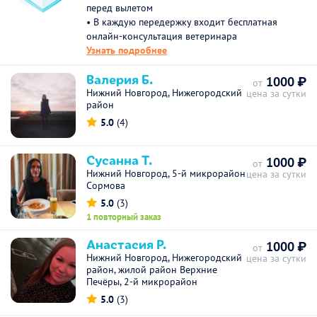
перед вылетом
• В каждую передержку входит бесплатная
онлайн-консультация ветеринара
Узнать подробнее
Валерия Б.
1000 ₽
от
Нижний Новгород, Нижегородский
цена за сутки
район
5.0
(4)
Сусанна Т.
1000 ₽
от
Нижний Новгород, 5-й микрорайон
цена за сутки
Сормова
5.0
(3)
1 повторный заказ
Анастасия Р.
1000 ₽
от
Нижний Новгород, Нижегородский
цена за сутки
район, жилой район Верхние
Печёры, 2-й микрорайон
5.0
(3)