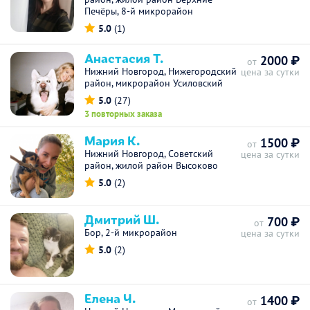
Печёры, 8-й микрорайон
5.0
(1)
Анастасия Т.
2000 ₽
от
Нижний Новгород, Нижегородский
цена за сутки
район, микрорайон Усиловский
5.0
(27)
3 повторных заказа
Мария К.
1500 ₽
от
Нижний Новгород, Советский
цена за сутки
район, жилой район Высоково
5.0
(2)
Дмитрий Ш.
700 ₽
от
Бор, 2-й микрорайон
цена за сутки
5.0
(2)
Елена Ч.
1400 ₽
от