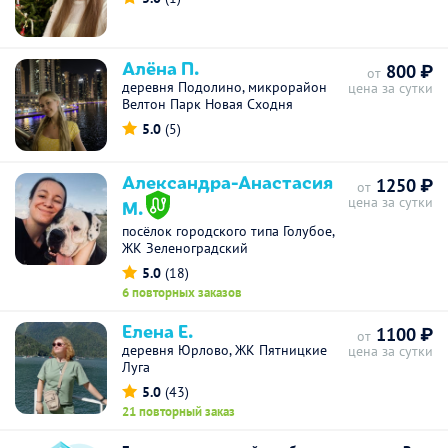
Алёна П.
800 ₽
от
деревня Подолино, микрорайон
цена за сутки
Велтон Парк Новая Сходня
5.0
(5)
Александра-Анастасия
1250 ₽
от
цена за сутки
М.
посёлок городского типа Голубое,
ЖК Зеленоградский
5.0
(18)
6 повторных заказов
Елена Е.
1100 ₽
от
деревня Юрлово, ЖК Пятницкие
цена за сутки
Луга
5.0
(43)
21 повторный заказ