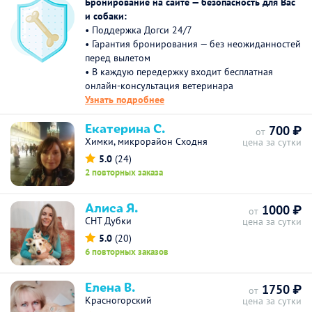
Бронирование на сайте — безопасность для Вас
и собаки:
• Поддержка Догси 24/7
• Гарантия бронирования — без неожиданностей
перед вылетом
• В каждую передержку входит бесплатная
онлайн-консультация ветеринара
Узнать подробнее
Екатерина С.
700 ₽
от
Химки, микрорайон Сходня
цена за сутки
5.0
(24)
2 повторных заказа
Алиса Я.
1000 ₽
от
СНТ Дубки
цена за сутки
5.0
(20)
6 повторных заказов
Елена В.
1750 ₽
от
Красногорский
цена за сутки