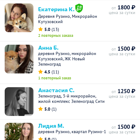
1800 ₽
Екатерина К.
от
цена за сутки
Деревня Рузино, Микрорайон
Кутузовский
5.0
(13)
2 повторных заказа
Анна Б.
1500 ₽
от
деревня Рузино, микрорайон
цена за сутки
Кутузовский, ЖК Новый
Зеленоград
4.5
(11)
1 повторный заказ
Анастасия С.
1250 ₽
от
Зеленоград, 3-й микрорайон,
цена за сутки
жилой комплекс Зеленоград Сити
5.0
(1)
Лидия М.
1500 ₽
от
деревня Рузино, квартал Рузино-1
цена за сутки
5.0
(1)