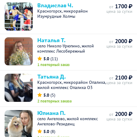
Владислав Ч.
1700 ₽
от
Красногорск, микрорайон
цена за сутки
Изумрудные Холмы
Наталья Т.
2000 ₽
от
село Николо-Урюпино, жилой
цена за сутки
комплекс Лесобережный
5.0
(11)
1 повторный заказ
Татьяна Д.
2100 ₽
от
Красногорск, микрорайон Опалиха,
цена за сутки
жилой комплекс Опалиха О3
5.0
(5)
2 повторных заказа
Юлиана П.
2000 ₽
от
село Ангелово, жилой комплекс
цена за сутки
Ангелово-Резиденц
5.0
(8)