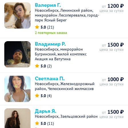
Валерия Г.
1200 ₽
от
Новосибирск, Ленинский район,
цена за сутки
микрорайон Лесоперевалка, город-
парк Ясный Берег
5.0
(21)
2 повторных заказа
Владимир Р.
1500 ₽
от
Новосибирск, микрорайон
цена за сутки
Бугринский, жилой комплекс
Акация на Ватутина
5.0
(2)
Светлана П.
1000 ₽
от
Новосибирск, Железнодорожный
цена за сутки
район, Челюскинский жилмассив
5.0
(4)
Дарья Я.
1500 ₽
от
Новосибирск, Заельцовский район
цена за сутки
5.0
(11)