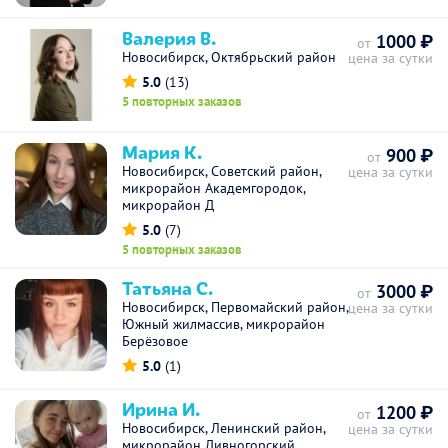
Валерия В.
1000 ₽
от
Новосибирск, Октябрьский район
цена за сутки
5.0
(13)
5 повторных заказов
Мария К.
900 ₽
от
Новосибирск, Советский район,
цена за сутки
микрорайон Академгородок,
микрорайон Д
5.0
(7)
5 повторных заказов
Татьяна С.
3000 ₽
от
Новосибирск, Первомайский район,
цена за сутки
Южный жилмассив, микрорайон
Берёзовое
5.0
(1)
Ирина И.
1200 ₽
от
Новосибирск, Ленинский район,
цена за сутки
микрорайон Дивногорский