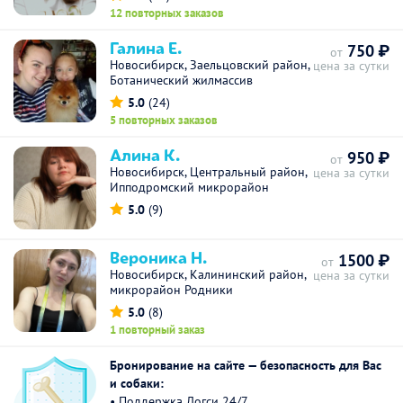
12 повторных заказов
Галина Е.
750 ₽
от
Новосибирск, Заельцовский район,
цена за сутки
Ботанический жилмассив
5.0
(24)
5 повторных заказов
Алина К.
950 ₽
от
Новосибирск, Центральный район,
цена за сутки
Ипподромский микрорайон
5.0
(9)
Вероника Н.
1500 ₽
от
Новосибирск, Калининский район,
цена за сутки
микрорайон Родники
5.0
(8)
1 повторный заказ
Бронирование на сайте — безопасность для Вас
и собаки:
• Поддержка Догси 24/7