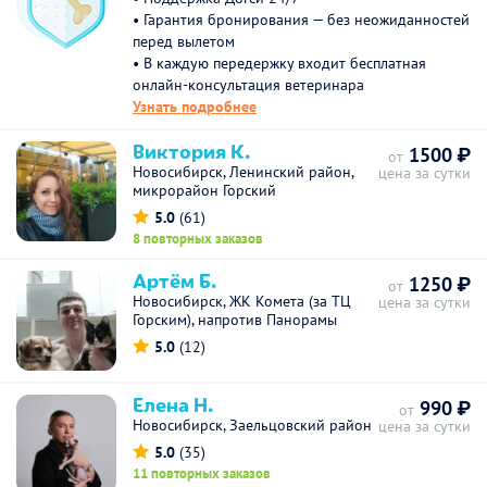
• Гарантия бронирования — без неожиданностей
перед вылетом
• В каждую передержку входит бесплатная
онлайн-консультация ветеринара
Узнать подробнее
Виктория К.
1500 ₽
от
Новосибирск, Ленинский район,
цена за сутки
микрорайон Горский
5.0
(61)
8 повторных заказов
Артём Б.
1250 ₽
от
Новосибирск, ЖК Комета (за ТЦ
цена за сутки
Горским), напротив Панорамы
5.0
(12)
Елена Н.
990 ₽
от
Новосибирск, Заельцовский район
цена за сутки
5.0
(35)
11 повторных заказов