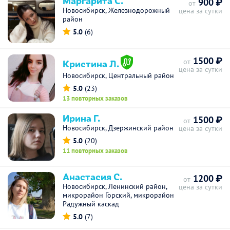
Маргарита С.
900 ₽
от
Новосибирск, Железнодорожный
цена за сутки
район
5.0
(6)
1500 ₽
Кристина Л.
от
цена за сутки
Новосибирск, Центральный район
5.0
(23)
13 повторных заказов
Ирина Г.
1500 ₽
от
Новосибирск, Дзержинский район
цена за сутки
5.0
(20)
11 повторных заказов
Анастасия С.
1200 ₽
от
Новосибирск, Ленинский район,
цена за сутки
микрорайон Горский, микрорайон
Радужный каскад
5.0
(7)