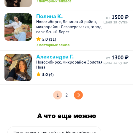
7 повторных заказов
Полина К.
1500 ₽
от
Новосибирск, Ленинский район,
цена за сутки
микрорайон Лесоперевалка, город-
парк Ясный Берег
5.0
(11)
3 повторных заказа
Александра Г.
1300 ₽
от
Новосибирск, микрорайон Золотая
цена за сутки
Нива
5.0
(4)
1
2
А что еще можно
Передержка для собак в Новосибирске