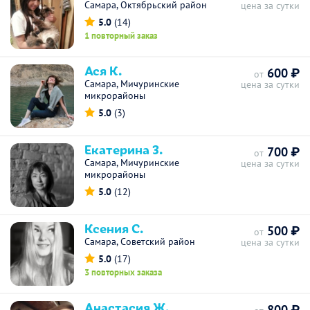
Самара, Октябрьский район
цена за сутки
5.0
(14)
1 повторный заказ
Ася К.
600 ₽
от
Самара, Мичуринские
цена за сутки
микрорайоны
5.0
(3)
Екатерина З.
700 ₽
от
Самара, Мичуринские
цена за сутки
микрорайоны
5.0
(12)
Ксения С.
500 ₽
от
Самара, Советский район
цена за сутки
5.0
(17)
3 повторных заказа
Анастасия Ж.
800 ₽