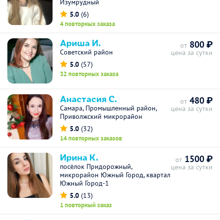
Изумрудный
5.0
(6)
4 повторных заказа
Ариша И.
800 ₽
от
Советский район
цена за сутки
5.0
(57)
32 повторных заказа
Анастасия С.
480 ₽
от
Самара, Промышленный район,
цена за сутки
Приволжский микрорайон
5.0
(32)
14 повторных заказов
Ирина К.
1500 ₽
от
посёлок Придорожный,
цена за сутки
микрорайон Южный Город, квартал
Южный Город-1
5.0
(13)
1 повторный заказ