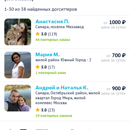
1-30 из 38 найденных догситтеров
Анастасия П.
1000 ₽
от
Самара, посёлок Мехзавод
цена за сутки
5.0
(119)
44 повторных заказа
Мария М.
700 ₽
от
жилой район Южный Город - 2
цена за сутки
5.0
(17)
1 повторный заказ
Андрей и Наталья К.
900 ₽
от
Самара, Октябрьский район, жилой
цена за сутки
квартал Город Мира, жилой
комплекс Москва
5.0
(23)
19 повторных заказов