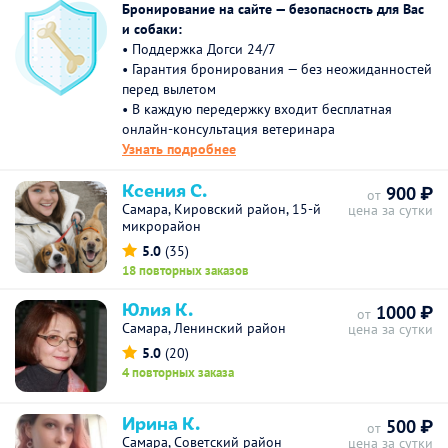
Бронирование на сайте — безопасность для Вас
и собаки:
• Поддержка Догси 24/7
• Гарантия бронирования — без неожиданностей
перед вылетом
• В каждую передержку входит бесплатная
онлайн-консультация ветеринара
Узнать подробнее
Ксения С.
900 ₽
от
Самара, Кировский район, 15-й
цена за сутки
микрорайон
5.0
(35)
18 повторных заказов
Юлия К.
1000 ₽
от
Самара, Ленинский район
цена за сутки
5.0
(20)
4 повторных заказа
Ирина К.
500 ₽
от
Самара, Советский район
цена за сутки