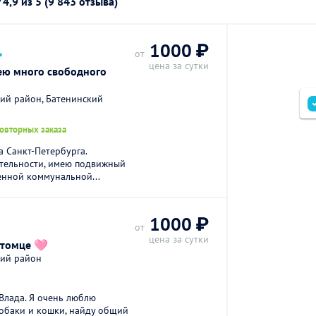
г
4,9
из 5 (9 843 отзыва)
.
1000 ₽
от
цена за сутки
ю много свободного
кий район, Батенинский
повторных заказа
а Санкт-Петербурга.
ятельности, имею подвижный
енной коммунальной...
1000 ₽
от
цена за сутки
итомце 🩷
кий район
Влада. Я очень люблю
собаки и кошки, найду общий