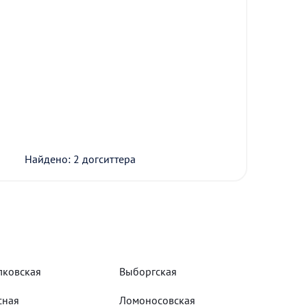
Найдено: 2 догситтера
лковская
Выборгская
сная
Ломоносовская