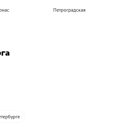
рнас
Петроградская
рга
етербурге