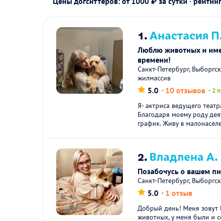
Цены догситтеров: от 1000 ₽ за сутки · рейтин
1.
Анастасия П
Люблю животных и име
времени!
Санкт-Петербург, Выборгс
жилмассив
5.0
10 отзывов
2 
Я- актриса ведущего театр
Благодаря моему роду де
график. Живу в малонасел
2.
Владлена А.
Позабочусь о вашем п
Санкт-Петербург, Выборгс
5.0
1 отзыв
Добрый день! Меня зовут 
животных, у меня были и 