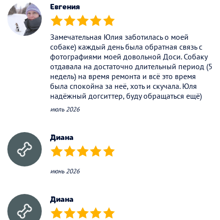
Евгения
(*)
(*)
(*)
(*)
(*)
Замечательная Юлия заботилась о моей
собаке) каждый день была обратная связь с
фотографиями моей довольной Доси. Собаку
отдавала на достаточно длительный период (5
недель) на время ремонта и всё это время
была спокойна за неё, хоть и скучала. Юля
надёжный догситтер, буду обращаться ещё)
июль 2026
Диана
(*)
(*)
(*)
(*)
(*)
июнь 2026
Диана
(*)
(*)
(*)
(*)
(*)