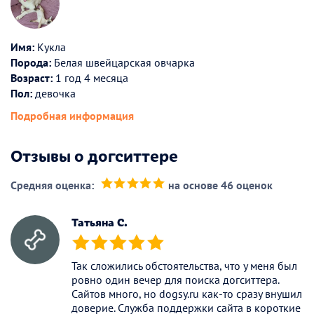
Имя:
Кукла
Порода:
Белая швейцарская овчарка
Возраст:
1 год 4 месяца
Пол:
девочка
Подробная информация
Отзывы о догситтере
Средняя оценка:
на основе 46 оценок
(*)
(*)
(*)
(*)
(*)
Татьяна С.
(*)
(*)
(*)
(*)
(*)
Так сложились обстоятельства, что у меня был
ровно один вечер для поиска догситтера.
Сайтов много, но dogsy.ru как-то сразу внушил
доверие. Служба поддержки сайта в короткие