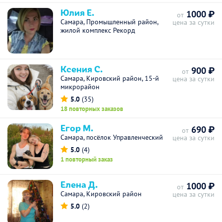
Юлия Е.
1000 ₽
от
Самара, Промышленный район,
цена за сутки
жилой комплекс Рекорд
Ксения С.
900 ₽
от
Самара, Кировский район, 15-й
цена за сутки
микрорайон
5.0
(35)
18 повторных заказов
Егор М.
690 ₽
от
Самара, посёлок Управленческий
цена за сутки
5.0
(4)
1 повторный заказ
Елена Д.
1000 ₽
от
Самара, Кировский район
цена за сутки
5.0
(2)