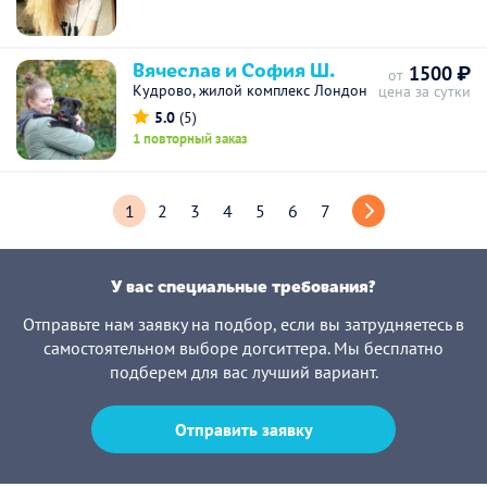
Вячеслав и София Ш.
1500 ₽
от
Кудрово, жилой комплекс Лондон
цена за сутки
5.0
(5)
1 повторный заказ
1
2
3
4
5
6
7
У вас специальные требования?
Отправьте нам заявку на подбор, если вы затрудняетесь в
самостоятельном выборе догситтера. Мы бесплатно
подберем для вас лучший вариант.
Отправить заявку