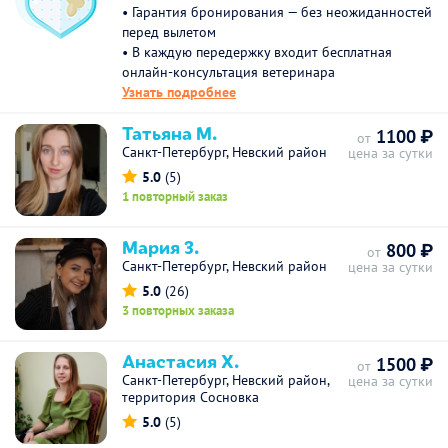
• Гарантия бронирования — без неожиданностей
перед вылетом
• В каждую передержку входит бесплатная
онлайн-консультация ветеринара
Узнать подробнее
Татьяна М.
1100 ₽
от
Санкт-Петербург, Невский район
цена за сутки
5.0
(5)
1 повторный заказ
Мария З.
800 ₽
от
Санкт-Петербург, Невский район
цена за сутки
5.0
(26)
3 повторных заказа
Анастасия Х.
1500 ₽
от
Санкт-Петербург, Невский район,
цена за сутки
территория Сосновка
5.0
(5)