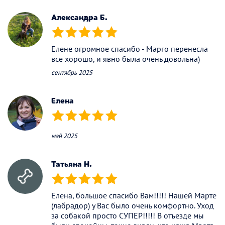
Александра Б.
(*)
(*)
(*)
(*)
(*)
Елене огромное спасибо - Марго перенесла
все хорошо, и явно была очень довольна)
сентябрь 2025
Елена
(*)
(*)
(*)
(*)
(*)
май 2025
Татьяна Н.
(*)
(*)
(*)
(*)
(*)
Елена, большое спасибо Вам!!!!! Нашей Марте
(лабрадор) у Вас было очень комфортно. Уход
за собакой просто СУПЕР!!!!! В отъезде мы