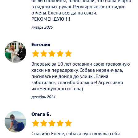
были спокойны, точно знали, что наша Марта
в надежных руках. Регулярные фото-видио
отчеты. Елена всегда на связи.
РЕКОМЕНДУЮ!!!!
январь 2025
Евгения
(*)
(*)
(*)
(*)
(*)
Впервые за 10 лет оставили свою тревожную
хаски на передержку. Собака нервничала,
писилась не дойдя до улицы. Елена
заботилась, спасибо большое! Агрессивно
икомендую догситтера)
декабрь 2024
Ольга Б.
(*)
(*)
(*)
(*)
(*)
Спасибо Елене, собака чувствовала себя