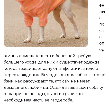
ен
ны
е
по
сл
е
оп
ер
ативных вмешательств и болезней требуют
большего ухода, для них и существует одежда,
которая защищает рану от инфекций, а тело от
переохлаждения. Вся одежда для собак — это не
бзик, как рассуждают те, кто сам не имеет
домашнего любимца. Одежда защищает собаку
от капризов погоды, пыли и грязи, это
необходимая часть ее гардероба.