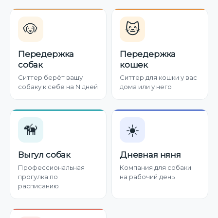
🐶
🐱
Передержка
Передержка
собак
кошек
Ситтер берёт вашу
Ситтер для кошки у вас
собаку к себе на N дней
дома или у него
🦮
☀️
Выгул собак
Дневная няня
Профессиональная
Компания для собаки
прогулка по
на рабочий день
расписанию