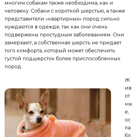
многим собакам также необходима, как и
человеку. Собаки с короткой шерстью, а также
представители «квартирных» пород сильно
нуждаются в одежде, так как они очень
подвержены простудным заболеваниям. Они
замерзают, а собственная шерсть не придает
того комфорта, который может обеспечить
густой подшерсток более приспособленных
пород.
Ж
ив
от
ны
е,
ос
ла
бл