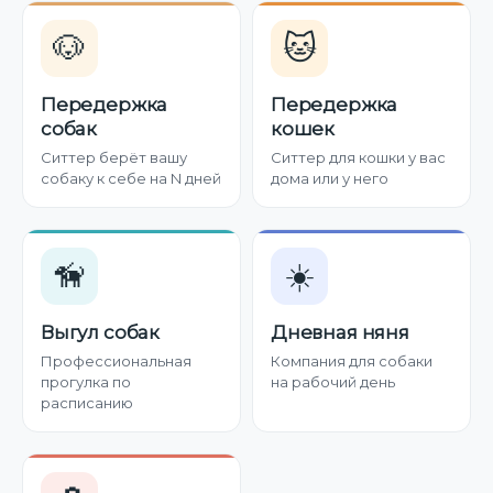
🐶
🐱
Передержка
Передержка
собак
кошек
Ситтер берёт вашу
Ситтер для кошки у вас
собаку к себе на N дней
дома или у него
🦮
☀️
Выгул собак
Дневная няня
Профессиональная
Компания для собаки
прогулка по
на рабочий день
расписанию