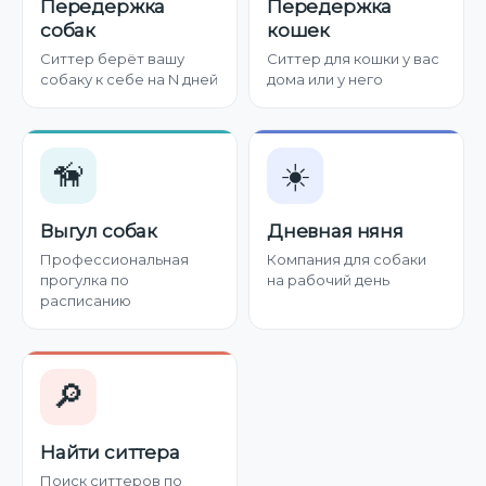
Передержка
Передержка
собак
кошек
Ситтер берёт вашу
Ситтер для кошки у вас
собаку к себе на N дней
дома или у него
🦮
☀️
Выгул собак
Дневная няня
Профессиональная
Компания для собаки
прогулка по
на рабочий день
расписанию
🔎
Найти ситтера
Поиск ситтеров по